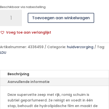
Beschikbaar via nabestelling
Uriage
Toevoegen aan winkelwagen
Bb
1ere
Creme
Voeg toe aan verlanglijst
Lavante
A
Solide
l
100g
Artikelnummer:
4336459
Categorie:
huidverzorging
Tag:
t
aantal
LDU
e
r
n
a
Beschrijving
t
Aanvullende informatie
i
v
e
Deze supervette zeep met rijk, romig schuim is
:
subtiel geparfumeerd. Ze reinigt en voedt in één
stap, behoudt de hydrolipidische film en maakt de