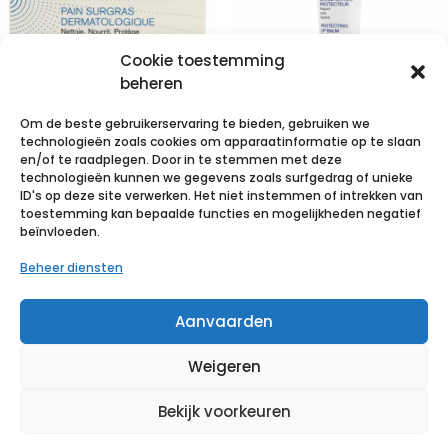
Cookie toestemming
beheren
Om de beste gebruikerservaring te bieden, gebruiken we
technologieën zoals cookies om apparaatinformatie op te slaan
Uriage
Uriage
en/of te raadplegen. Door in te stemmen met deze
technologieën kunnen we gegevens zoals surfgedrag of unieke
Thermale
Bariederm
ID's op deze site verwerken. Het niet instemmen of intrekken van
Wasstuk
Lippenbalsem
toestemming kan bepaalde functies en mogelijkheden negatief
beïnvloeden.
Overvet 100g
Tube 15ml
Beheer diensten
€
6,55
incl. btw
€
7,60
incl. btw
Aanvaarden
Voeg toe aan verlanglijst
Voeg toe aan verlanglijst
Weigeren
Bekijk voorkeuren