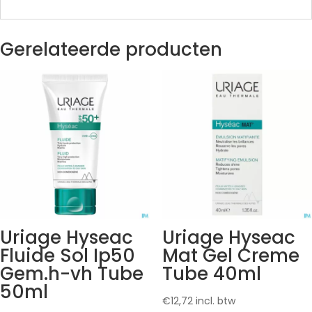
Gerelateerde producten
Uriage Hyseac
Uriage Hyseac
Fluide Sol Ip50
Mat Gel Creme
Gem.h-vh Tube
Tube 40ml
50ml
€
12,72
incl. btw