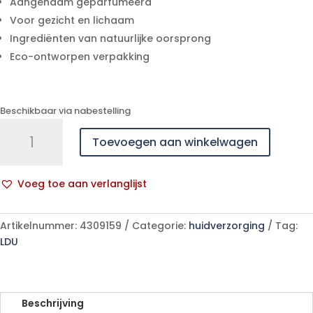
Aangenaam geparfumeerd
Voor gezicht en lichaam
Ingrediënten van natuurlijke oorsprong
Eco-ontworpen verpakking
Beschikbaar via nabestelling
Uriage
Toevoegen aan winkelwagen
Bb
1ere
Lait
Voeg toe aan verlanglijst
Hyrdatant
A
500ml
l
aantal
Artikelnummer:
4309159
Categorie:
huidverzorging
Tag:
t
LDU
e
r
n
a
Beschrijving
t