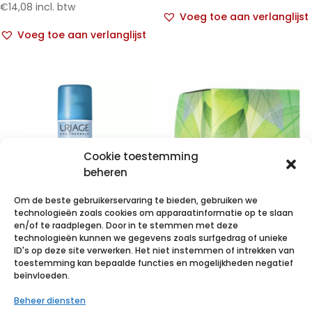
€
14,08
incl. btw
Voeg toe aan verlanglijst
Voeg toe aan verlanglijst
Cookie toestemming
beheren
Om de beste gebruikerservaring te bieden, gebruiken we
technologieën zoals cookies om apparaatinformatie op te slaan
en/of te raadplegen. Door in te stemmen met deze
technologieën kunnen we gegevens zoals surfgedrag of unieke
Uriage Eau
BEL PREMIUM
ID's op deze site verwerken. Het niet instemmen of intrekken van
Thermale Spray
wattenstaafjes
toestemming kan bepaalde functies en mogelijkheden negatief
beïnvloeden.
50ml
300 p/s
Beheer diensten
€
2,96
incl. btw
€
2,07
incl. btw