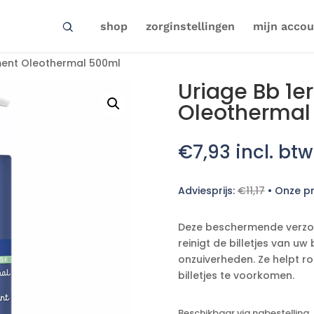
shop
zorginstellingen
mijn accou
iment Oleothermal 500ml
Uriage Bb 1e
Oleothermal
€
7,93
incl. btw
Adviesprijs:
€
11,17
•
Onze pr
Deze beschermende verzo
reinigt de billetjes van uw
onzuiverheden. Ze helpt r
billetjes te voorkomen.
Beschikbaar via nabestelling