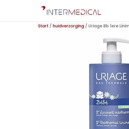
Start
/
huidverzorging
/ Uriage Bb 1ere Lin