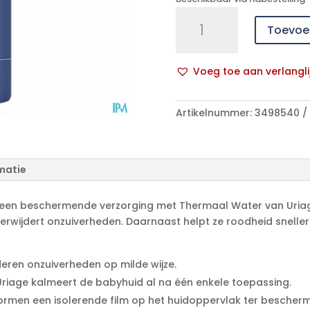
Uriage
Toevoe
Bb
1ere
Liniment
Voeg toe aan verlangli
Oleothermal
A
500ml
l
aantal
Artikelnummer:
3498540
t
e
r
n
matie
a
t
s een beschermende verzorging met Thermaal Water van Uriag
i
 verwijdert onzuiverheden. Daarnaast helpt ze roodheid sneller
v
e
:
eren onzuiverheden op milde wijze.
riage kalmeert de babyhuid al na één enkele toepassing.
ormen een isolerende film op het huidoppervlak ter beschermi