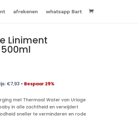
nt
afrekenen
whatsapp Bart
re Liniment
 500ml
ijs:
€
7,93
•
Bespaar 29%
rging met Thermaal Water van Uriage
 baby in alle zachtheid en verwijdert
oodheid sneller te verminderen en rode