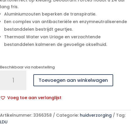
kartoneffect op kleding. Deodorant Force3 houdt u 24 uur
lang fris.
Aluminiumzouten beperken de transpiratie.
Een complex van antibacteriële en enzymneutraliserende
bestanddelen bestrijdt geurtjes.
Thermaal Water van Uriage en verzachtende
bestanddelen kalmeren de gevoelige okselhuid.
Beschikbaar via nabestelling
Uriage
Toevoegen aan winkelwagen
Deodorant
Puissance
3
Voeg toe aan verlanglijst
Parf
A
Roll
l
On
Artikelnummer:
3366358
Categorie:
huidverzorging
Tag:
t
50ml
LDU
e
aantal