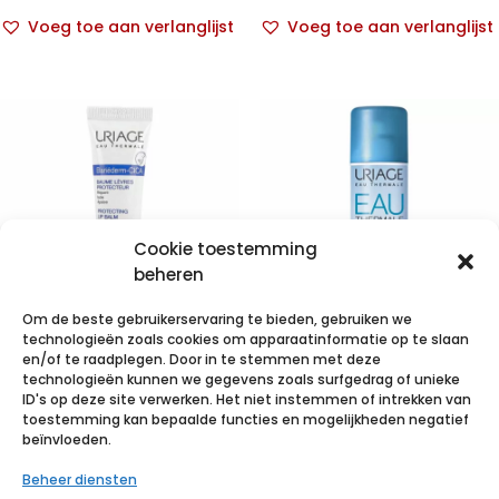
Voeg toe aan verlanglijst
Voeg toe aan verlanglijst
Cookie toestemming
beheren
Om de beste gebruikerservaring te bieden, gebruiken we
technologieën zoals cookies om apparaatinformatie op te slaan
Uriage
Uriage Eau
en/of te raadplegen. Door in te stemmen met deze
technologieën kunnen we gegevens zoals surfgedrag of unieke
Bariederm
Thermale Spray
ID's op deze site verwerken. Het niet instemmen of intrekken van
Lippenbalsem
150ml
toestemming kan bepaalde functies en mogelijkheden negatief
I.M.
beïnvloeden.
Tube 15ml
bestelde
€
7,04
incl. btw
Draagtas
Beheer diensten
€
7,60
incl. btw
voor