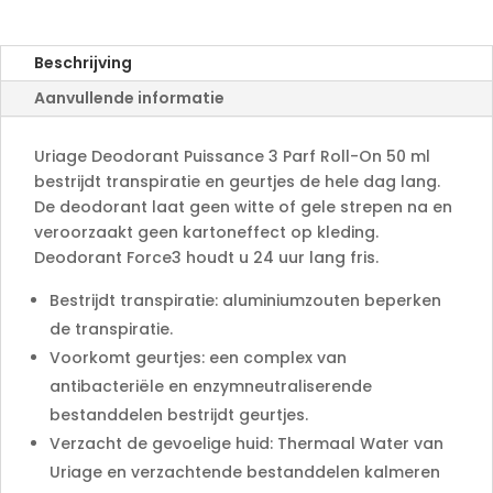
r
n
a
Beschrijving
t
Aanvullende informatie
i
v
e
Uriage Deodorant Puissance 3 Parf Roll-On 50 ml
:
bestrijdt transpiratie en geurtjes de hele dag lang.
De deodorant laat geen witte of gele strepen na en
veroorzaakt geen kartoneffect op kleding.
Deodorant Force3 houdt u 24 uur lang fris.
Bestrijdt transpiratie: aluminiumzouten beperken
de transpiratie.
Voorkomt geurtjes: een complex van
antibacteriële en enzymneutraliserende
bestanddelen bestrijdt geurtjes.
Verzacht de gevoelige huid: Thermaal Water van
Uriage en verzachtende bestanddelen kalmeren