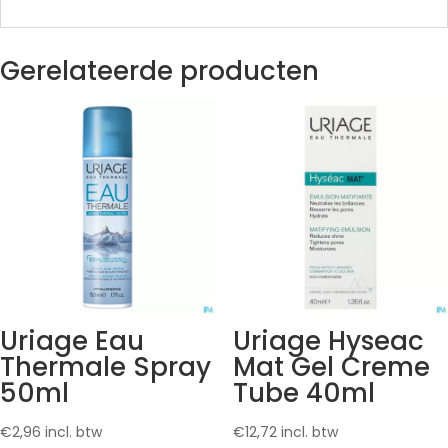
Gerelateerde producten
Uriage Eau
Uriage Hyseac
Thermale Spray
Mat Gel Creme
50ml
Tube 40ml
€
2,96
incl. btw
€
12,72
incl. btw