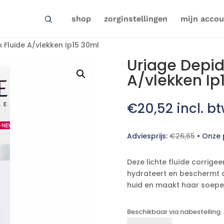
shop
zorginstellingen
mijn accou
 Fluide A/vlekken Ip15 30ml
Uriage Depid
A/vlekken Ip
€
20,52
incl. b
Adviesprijs:
€
26,65
•
Onze p
Deze lichte fluïde corrigee
hydrateert en beschermt de
huid en maakt haar soepel
Beschikbaar via nabestelling
Uriage