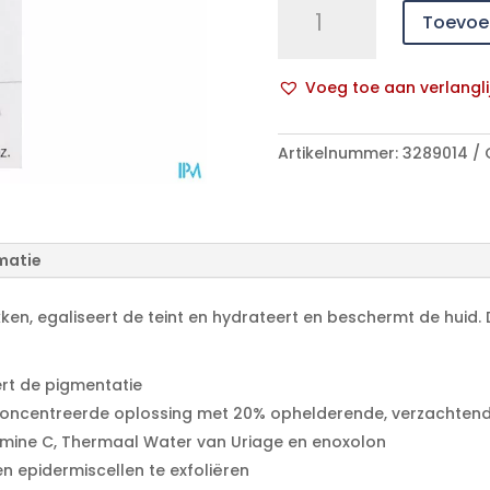
Toevoe
Depiderm
Cx
Fluide
Voeg toe aan verlangli
A/vlekken
A
Ip15
l
30ml
Artikelnummer:
3289014
t
aantal
e
r
n
matie
a
t
i
ekken, egaliseert de teint en hydrateert en beschermt de huid.
v
e
ert de pigmentatie
:
concentreerde oplossing met 20% ophelderende, verzachten
amine C, Thermaal Water van Uriage en enoxolon
n epidermiscellen te exfoliëren