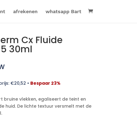
nt
afrekenen
whatsapp Bart
erm Cx Fluide
15 30ml
tw
rijs:
€
20,52
•
Bespaar 23%
rt bruine vlekken, egaliseert de teint en
 huid. De lichte textuur versmelt met de
.