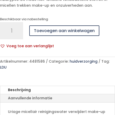
micellen trekken make-up en onzuiverheden aan.
Beschikbaar via nabestelling
Uriage
Toevoegen aan winkelwagen
Eau
Micc.thermale
Peaux
Voeg toe aan verlanglijst
Mixtes
A
Grasse
l
500ml
Artikelnummer:
4481586
Categorie:
huidverzorging
Tag:
t
aantal
LDU
e
r
n
a
Beschrijving
t
Aanvullende informatie
i
v
e
Uriage micellair reinigingswater verwijdert make-up