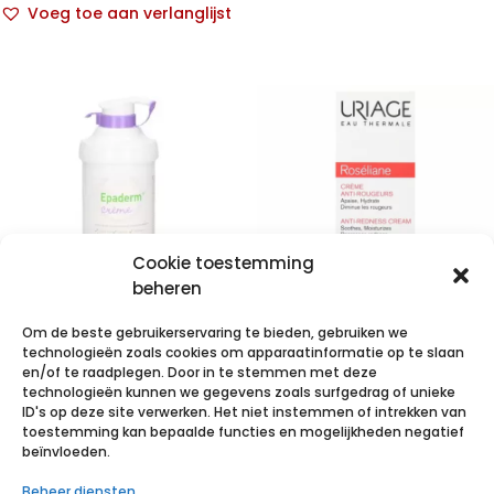
Voeg toe aan verlanglijst
Cookie toestemming
beheren
Om de beste gebruikerservaring te bieden, gebruiken we
Epaderm
Uriage
technologieën zoals cookies om apparaatinformatie op te slaan
Creme 500g
Roseliane
en/of te raadplegen. Door in te stemmen met deze
technologieën kunnen we gegevens zoals surfgedrag of unieke
99400824
Creme Anti
ID's op deze site verwerken. Het niet instemmen of intrekken van
Roodheid Tube
toestemming kan bepaalde functies en mogelijkheden negatief
€
17,87
incl. btw
beïnvloeden.
40ml
Beheer diensten