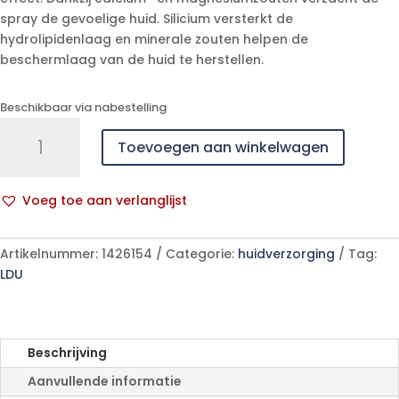
spray de gevoelige huid. Silicium versterkt de
hydrolipidenlaag en minerale zouten helpen de
beschermlaag van de huid te herstellen.
Beschikbaar via nabestelling
Uriage
Toevoegen aan winkelwagen
Eau
Thermale
Spray
Voeg toe aan verlanglijst
300ml
A
aantal
l
Artikelnummer:
1426154
Categorie:
huidverzorging
Tag:
t
LDU
e
r
n
a
Beschrijving
t
Aanvullende informatie
i