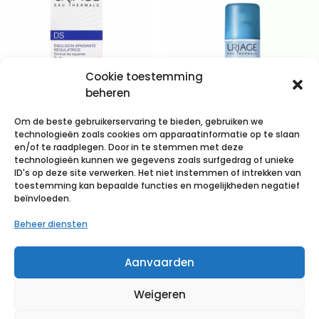
Cookie toestemming
beheren
Om de beste gebruikerservaring te bieden, gebruiken we
technologieën zoals cookies om apparaatinformatie op te slaan
Uriage Ds Emuls
en/of te raadplegen. Door in te stemmen met deze
technologieën kunnen we gegevens zoals surfgedrag of unieke
Regulerende
Uriage Eau
ID's op deze site verwerken. Het niet instemmen of intrekken van
Verzorging
Thermale Spray
toestemming kan bepaalde functies en mogelijkheden negatief
beïnvloeden.
Tube 40ml
50ml
Beheer diensten
€
15,91
incl. btw
€
2,96
incl. btw
Aanvaarden
Voeg toe aan verlanglijst
Voeg toe aan verlanglijst
Weigeren