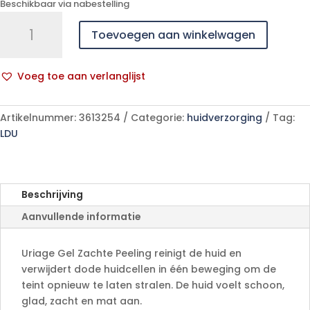
Beschikbaar via nabestelling
Uriage
Toevoegen aan winkelwagen
Gel
Zachte
Peeling
Voeg toe aan verlanglijst
50ml
A
aantal
l
Artikelnummer:
3613254
Categorie:
huidverzorging
Tag:
t
LDU
e
r
n
a
Beschrijving
t
Aanvullende informatie
i
v
e
Uriage Gel Zachte Peeling reinigt de huid en
:
verwijdert dode huidcellen in één beweging om de
teint opnieuw te laten stralen. De huid voelt schoon,
glad, zacht en mat aan.