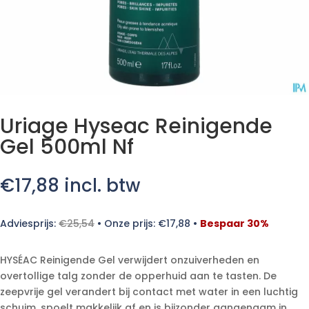
Uriage Hyseac Reinigende
Gel 500ml Nf
€
17,88
incl. btw
Adviesprijs:
€
25,54
•
Onze prijs:
€
17,88
•
Bespaar 30%
HYSÉAC Reinigende Gel verwijdert onzuiverheden en
overtollige talg zonder de opperhuid aan te tasten. De
zeepvrije gel verandert bij contact met water in een luchtig
schuim, spoelt makkelijk af en is bijzonder aangenaam in