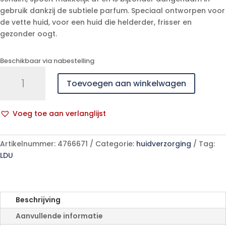
gebruik dankzij de subtiele parfum. Speciaal ontworpen voor
de vette huid, voor een huid die helderder, frisser en
gezonder oogt.
Beschikbaar via nabestelling
Uriage
Toevoegen aan winkelwagen
Hyseac
Reinigende
Gel
Voeg toe aan verlanglijst
500ml
A
Nf
l
aantal
Artikelnummer:
4766671
Categorie:
huidverzorging
Tag:
t
LDU
e
r
n
a
Beschrijving
t
Aanvullende informatie
i