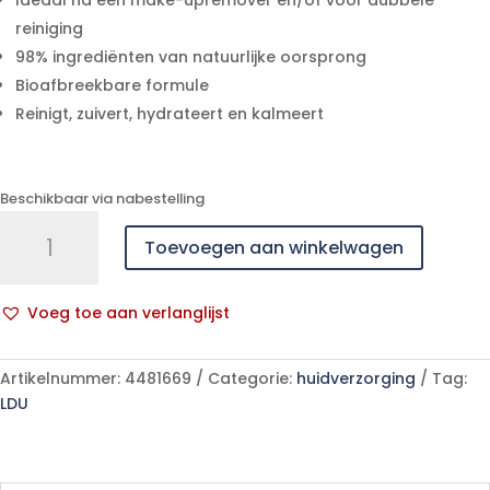
Ideaal na een make-upremover en/of voor dubbele
reiniging
98% ingrediënten van natuurlijke oorsprong
Bioafbreekbare formule
Reinigt, zuivert, hydrateert en kalmeert
Beschikbaar via nabestelling
Uriage
Toevoegen aan winkelwagen
Mousse
Eau
Nettoyante
Voeg toe aan verlanglijst
150ml
A
aantal
l
Artikelnummer:
4481669
Categorie:
huidverzorging
Tag:
t
LDU
e
r
n
a