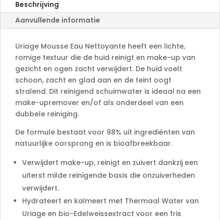
Beschrijving
t
Aanvullende informatie
i
v
e
Uriage Mousse Eau Nettoyante heeft een lichte,
:
romige textuur die de huid reinigt en make-up van
gezicht en ogen zacht verwijdert. De huid voelt
schoon, zacht en glad aan en de teint oogt
stralend. Dit reinigend schuimwater is ideaal na een
make-upremover en/of als onderdeel van een
dubbele reiniging.
De formule bestaat voor 98% uit ingrediënten van
natuurlijke oorsprong en is bioafbreekbaar.
Verwijdert make-up, reinigt en zuivert dankzij een
uiterst milde reinigende basis die onzuiverheden
verwijdert.
Hydrateert en kalmeert met Thermaal Water van
Uriage en bio-Edelweissextract voor een fris