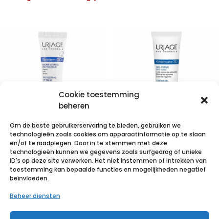
Cookie toestemming
beheren
Om de beste gebruikerservaring te bieden, gebruiken we
technologieën zoals cookies om apparaatinformatie op te slaan
Uriage
Uriage
en/of te raadplegen. Door in te stemmen met deze
technologieën kunnen we gegevens zoals surfgedrag of unieke
Bariederm
Thermale
ID's op deze site verwerken. Het niet instemmen of intrekken van
Lippenbalsem
Keratosane 30%
toestemming kan bepaalde functies en mogelijkheden negatief
beïnvloeden.
Tube 15ml
40ml
Beheer diensten
€
7,60
incl. btw
€
8,80
incl. btw