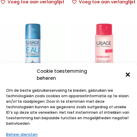
Voeg toe aan verlanglijst
Voeg toe aan verlanglijst
Cookie toestemming
beheren
Om de beste gebruikerservaring te bieden, gebruiken we
Uriage Eau
Uriage
technologieën zoals cookies om apparaatinformatie op te slaan
Thermale Spray
Roseliane
en/of te raadplegen. Door in te stemmen met deze
technologieën kunnen we gegevens zoals surfgedrag of unieke
50ml
Dermo
ID's op deze site verwerken. Het niet instemmen of intrekken van
Reiniging
toestemming kan bepaalde functies en mogelijkheden negatief
€
2,96
incl. btw
beïnvloeden.
250ml
Beheer diensten
Voeg toe aan verlanglijst