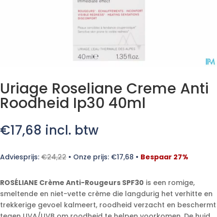
Uriage Roseliane Creme Anti
Roodheid Ip30 40ml
€
17,68
incl. btw
Adviesprijs:
€
24,22
•
Onze prijs:
€
17,68
•
Bespaar 27%
ROSÉLIANE Crème Anti-Rougeurs SPF30
is een romige,
smeltende en niet-vette crème die langdurig het verhitte en
trekkerige gevoel kalmeert, roodheid verzacht en beschermt
tegen UVA/UVB om roodheid te helpen voorkomen. De huid