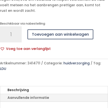
voelt meteen na het aanbrengen prettiger aan, komt tot
rust en wordt zacht.
Beschikbaar via nabestelling
Uriage
Toevoegen aan winkelwagen
Roseliane
Creme
Anti
Voeg toe aan verlanglijst
Roodheid
A
Ip30
l
40ml
Artikelnummer:
3414711
Categorie:
huidverzorging
Tag:
t
aantal
LDU
e
r
n
a
Beschrijving
t
Aanvullende informatie
i
v