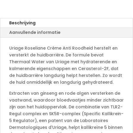
r
n
a
Beschrijving
t
Aanvullende informatie
i
v
e
Uriage Roseliane Crème Anti Roodheid herstelt en
:
versterkt de huidbarrière. De formule bevat
Thermaal Water van Uriage met hydraterende en
kalmerende eigenschappen en Cerasterol-2F, dat
de huidbarrière langdurig helpt herstellen. Zo wordt
de huid onmiddellijk en langdurig gehydrateerd.
Extracten van ginseng en rode algen versterken de
vaatwand, waardoor bloedvaatjes minder zichtbaar
zijn aan het huidoppervlak. De combinatie van TLR2-
Regul complex en SK5R-complex (Specific Kallikrein-
5 Regulator), een patent van de Laboratoires
Dermatologiques d'Uriage, helpt kallikreïne 5 binnen