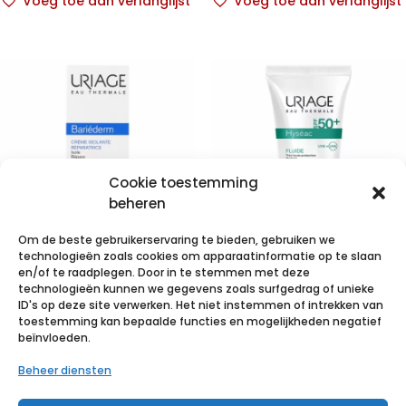
Voeg toe aan verlanglijst
Voeg toe aan verlanglijst
Cookie toestemming
beheren
Om de beste gebruikerservaring te bieden, gebruiken we
technologieën zoals cookies om apparaatinformatie op te slaan
Uriage
Uriage Hyseac
en/of te raadplegen. Door in te stemmen met deze
technologieën kunnen we gegevens zoals surfgedrag of unieke
Bariederm 75ml
Fluide Sol Ip50
ID's op deze site verwerken. Het niet instemmen of intrekken van
Gem.h-vh Tube
toestemming kan bepaalde functies en mogelijkheden negatief
€
12,56
incl. btw
beïnvloeden.
50ml
Beheer diensten
Voeg toe aan verlanglijst
€
14,08
incl. btw