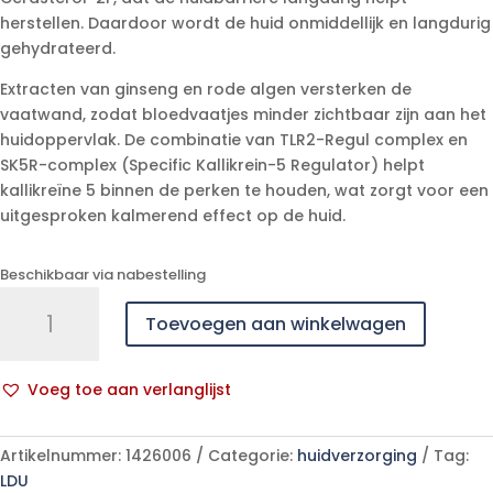
herstellen. Daardoor wordt de huid onmiddellijk en langdurig
gehydrateerd.
Extracten van ginseng en rode algen versterken de
vaatwand, zodat bloedvaatjes minder zichtbaar zijn aan het
huidoppervlak. De combinatie van TLR2-Regul complex en
SK5R-complex (Specific Kallikrein-5 Regulator) helpt
kallikreïne 5 binnen de perken te houden, wat zorgt voor een
uitgesproken kalmerend effect op de huid.
Beschikbaar via nabestelling
Uriage
Toevoegen aan winkelwagen
Roseliane
Creme
Anti
Voeg toe aan verlanglijst
Roodheid
A
Tube
l
40ml
Artikelnummer:
1426006
Categorie:
huidverzorging
Tag:
t
aantal
LDU
e