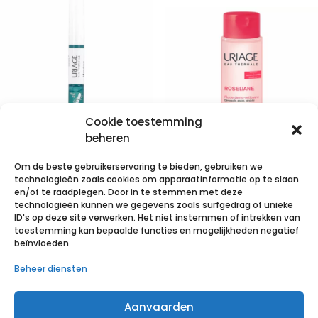
Cookie toestemming
beheren
Uriage Hyseac
Om de beste gebruikerservaring te bieden, gebruiken we
Bi Stick Lotion
Uriage
technologieën zoals cookies om apparaatinformatie op te slaan
3ml + Stick 1g
Roseliane
en/of te raadplegen. Door in te stemmen met deze
technologieën kunnen we gegevens zoals surfgedrag of unieke
Dermo
ID's op deze site verwerken. Het niet instemmen of intrekken van
€
11,85
incl. btw
Reiniging
toestemming kan bepaalde functies en mogelijkheden negatief
beïnvloeden.
250ml
Voeg toe aan verlanglijst
Beheer diensten
€
13,44
incl. btw
Aanvaarden
Voeg toe aan verlanglijst