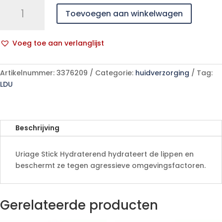
Uriage
Toevoegen aan winkelwagen
Stick
Hydraterend
2x4g
Voeg toe aan verlanglijst
aantal
A
l
Artikelnummer:
3376209
Categorie:
huidverzorging
Tag:
t
LDU
e
r
n
a
Beschrijving
t
i
Uriage Stick Hydraterend hydrateert de lippen en
v
beschermt ze tegen agressieve omgevingsfactoren.
e
:
Gerelateerde producten