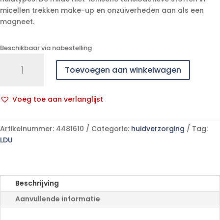
micellen trekken make-up en onzuiverheden aan als een
magneet.
Beschikbaar via nabestelling
Uriage
Toevoegen aan winkelwagen
Thermaal
Micc.
Water
Voeg toe aan verlanglijst
Norm.
A
Droge
l
Huid
Artikelnummer:
4481610
Categorie:
huidverzorging
Tag:
t
250ml
LDU
e
aantal
r
n
a
Beschrijving
t
Aanvullende informatie
i
v