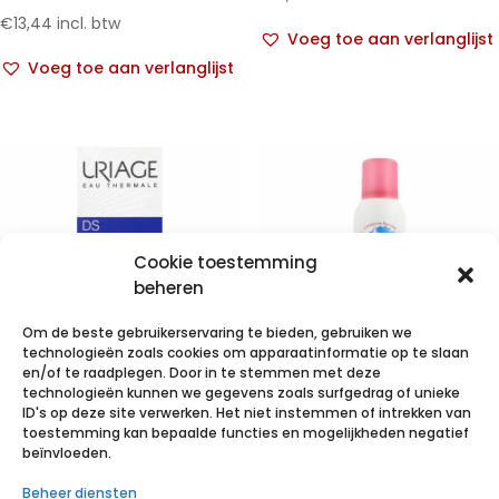
€
13,44
incl. btw
Voeg toe aan verlanglijst
Voeg toe aan verlanglijst
Cookie toestemming
beheren
Om de beste gebruikerservaring te bieden, gebruiken we
technologieën zoals cookies om apparaatinformatie op te slaan
en/of te raadplegen. Door in te stemmen met deze
technologieën kunnen we gegevens zoals surfgedrag of unieke
Uriage Ds
Verstuiver 150
ID's op deze site verwerken. Het niet instemmen of intrekken van
Reinigingsgel
ml 1 p/s
toestemming kan bepaalde functies en mogelijkheden negatief
beïnvloeden.
Tube 150ml
€
3,38
incl. btw
Beheer diensten