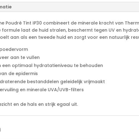
aantal
n
matie
a
t
 Poudré Tint IP30 combineert de minerale kracht van Therm
i
ormule laat de huid stralen, beschermt tegen UV en hydrate
v
lt aan als een tweede huid en zorgt voor een natuurlijk res
e
:
n poedervorm
weer aan te vullen
 en een optimaal hydratatieniveau te behouden
 van de epidermis
raterende bestanddelen geleidelijk vrijmaakt
ervuiling en minerale UVA/UVB-filters
icht en de hals en strijk egaal uit.
n