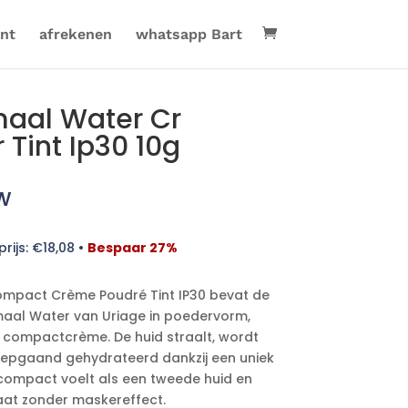
nt
afrekenen
whatsapp Bart
maal Water Cr
Tint Ip30 10g
w
rijs:
€
18,08
•
Bespaar 27%
mpact Crème Poudré Tint IP30 bevat de
maal Water van Uriage in poedervorm,
 compactcrème. De huid straalt, wordt
epgaand gehydrateerd dankzij een uniek
compact voelt als een tweede huid en
taat zonder maskereffect.