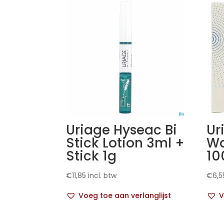
Uriage Hyseac Bi
Ur
Stick Lotion 3ml +
Wa
Stick 1g
10
€
11,85
incl. btw
€
6,5
Voeg toe aan verlanglijst
V