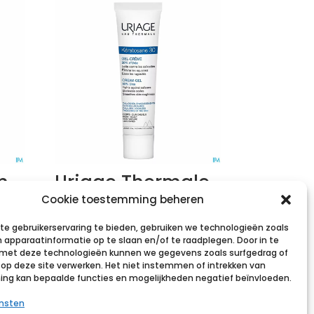
n
Uriage Thermale
Keratosane 30%
Cookie toestemming beheren
f
40ml
e gebruikerservaring te bieden, gebruiken we technologieën zoals
 apparaatinformatie op te slaan en/of te raadplegen. Door in te
€
8,80
incl. btw
et deze technologieën kunnen we gegevens zoals surfgedrag of
s op deze site verwerken. Het niet instemmen of intrekken van
Voeg toe aan verlanglijst
g kan bepaalde functies en mogelijkheden negatief beïnvloeden.
st
ensten