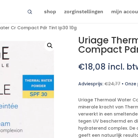
shop
zorginstellingen
mijn accou
ter Cr Compact Pdr Tint Ip30 10g
Uriage Ther
Compact Pdr 
€
18,08
incl. bt
Adviesprijs:
€
24,77
•
Onze p
Uriage Thermaal Water Co
minerale kracht van Ther
verwerkt in een smeltende
tegen UV beschermd en di
hydraterend complex. De 
geeft een natuurlijk resul