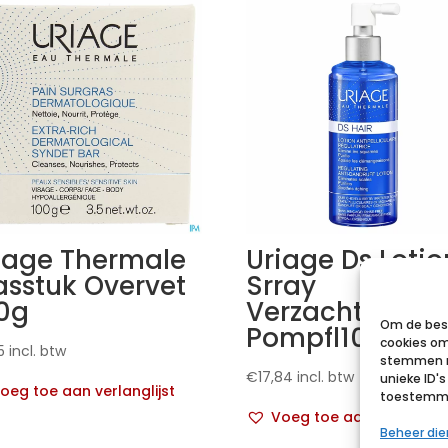
iage Thermale
Uriage Ds Lotio
sstuk Overvet
Srray
0g
Verzacht.n/par
Om de best
Pompfl100ml
cookies om
5
incl. btw
stemmen m
€
17,84
incl. btw
unieke ID'
oeg toe aan verlanglijst
toestemmin
Voeg toe aan verlanglij
Beheer di