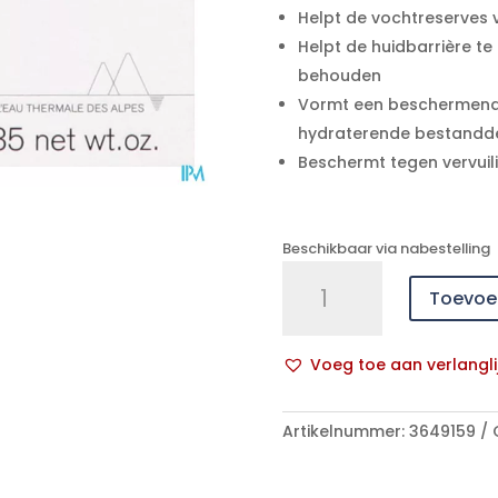
Helpt de vochtreserves v
Helpt de huidbarrière te
behouden
Vormt een beschermende 
hydraterende bestandd
Beschermt tegen vervuil
Beschikbaar via nabestelling
Uriage
Toevoe
Thermaal
Water
Cr
Voeg toe aan verlangli
Compact
A
Pdr
l
Tint
Artikelnummer:
3649159
t
Ip30
e
10g
r