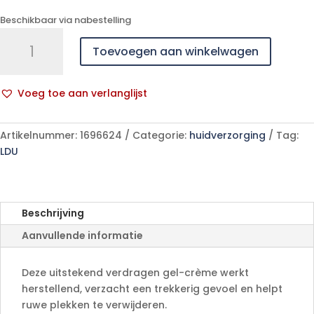
Beschikbaar via nabestelling
Uriage
Toevoegen aan winkelwagen
Thermale
Keratosane
30%
Voeg toe aan verlanglijst
40ml
A
aantal
l
Artikelnummer:
1696624
Categorie:
huidverzorging
Tag:
t
LDU
e
r
n
a
Beschrijving
t
Aanvullende informatie
i
v
e
Deze uitstekend verdragen gel-crème werkt
:
herstellend, verzacht een trekkerig gevoel en helpt
ruwe plekken te verwijderen.