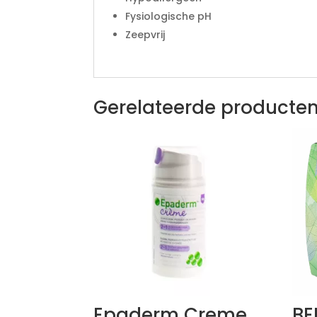
Fysiologische pH
Zeepvrij
Gerelateerde producte
Epaderm Creme
BE