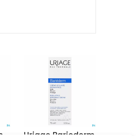
s
Uriage Bariederm