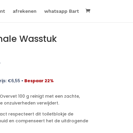
nt
afrekenen
whatsapp Bart
male Wasstuk
w
ijs:
€
6,55
•
Bespaar 22%
vervet 100 g reinigt met een zachte,
ie onzuiverheden verwijdert.
ract respecteert dit toiletblokje de
 huid en compenseert het de uitdrogende