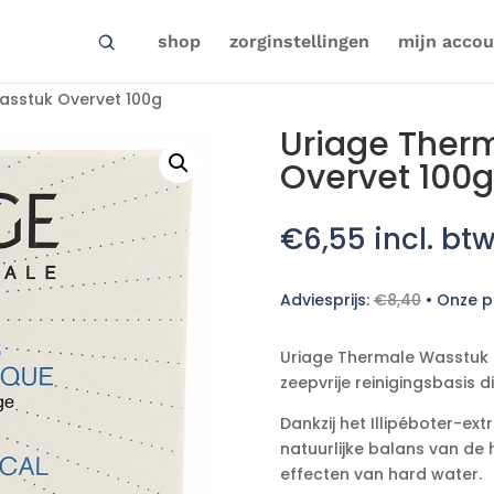
shop
zorginstellingen
mijn accou
asstuk Overvet 100g
Uriage Ther
Overvet 100g
€
6,55
incl. bt
Adviesprijs:
€
8,40
•
Onze pr
Uriage Thermale Wasstuk O
zeepvrije reinigingsbasis d
Dankzij het Illipéboter-ext
natuurlijke balans van de
effecten van hard water.