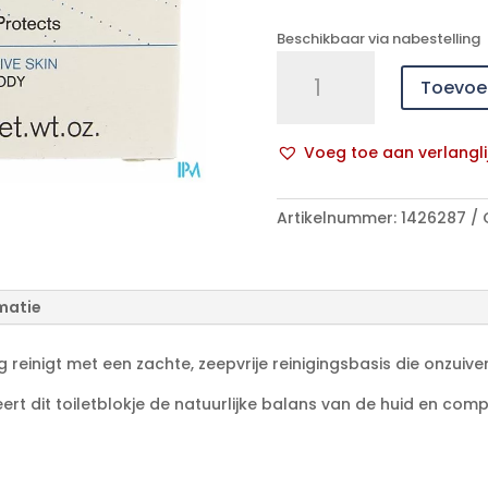
Beschikbaar via nabestelling
Uriage
Toevoe
Thermale
Wasstuk
Overvet
Voeg toe aan verlangli
100g
A
aantal
l
Artikelnummer:
1426287
t
e
r
n
matie
a
t
reinigt met een zachte, zeepvrije reinigingsbasis die onzuive
i
v
teert dit toiletblokje de natuurlijke balans van de huid en co
e
: