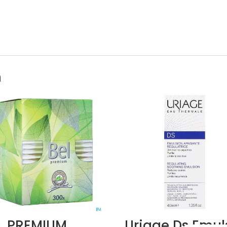
n
L PREMIUM
Uriage Ds Emul