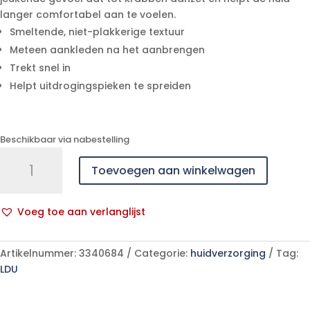
langer comfortabel aan te voelen.
Smeltende, niet-plakkerige textuur
Meteen aankleden na het aanbrengen
Trekt snel in
Helpt uitdrogingspieken te spreiden
Beschikbaar via nabestelling
Uriage
Toevoegen aan winkelwagen
Xemose
Creme
Relipid.
Voeg toe aan verlanglijst
A/irrit.
A
400ml
l
aantal
Artikelnummer:
3340684
Categorie:
huidverzorging
Tag:
t
LDU
e
r
n