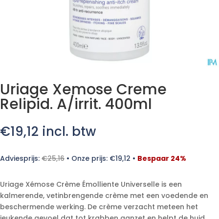
Uriage Xemose Creme
Relipid. A/irrit. 400ml
€
19,12
incl. btw
Adviesprijs:
€
25,16
•
Onze prijs:
€
19,12
•
Bespaar 24%
Uriage Xémose Crème Émolliente Universelle is een
kalmerende, vetinbrengende crème met een voedende en
beschermende werking. De crème verzacht meteen het
jeukende gevoel dat tot krabben aanzet en helpt de huid