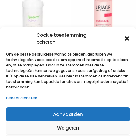
Cookie toestemming
beheren
Om de beste gebruikerservaring te bieden, gebruiken we
Epaderm
Uriage
technologieën zoals cookies om apparaatinformatie op te slaan
Creme 500g
Roseliane
en/of te raadplegen. Door in te stemmen met deze
technologieën kunnen we gegevens zoals surfgedrag of unieke
99400824
Dermo
ID's op deze site verwerken. Het niet instemmen of intrekken van
Reiniging
toestemming kan bepaalde functies en mogelijkheden negatief
€
17,87
incl. btw
beïnvloeden.
250ml
Beheer diensten
Voeg toe aan verlanglijst
€
13,44
incl. btw
Aanvaarden
Voeg toe aan verlanglijst
Weigeren