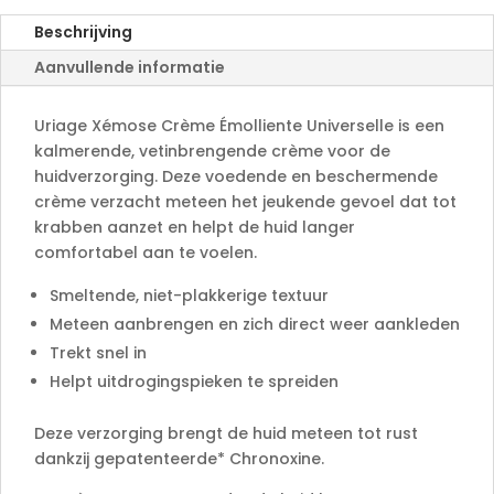
a
Beschrijving
t
Aanvullende informatie
i
v
e
Uriage Xémose Crème Émolliente Universelle is een
:
kalmerende, vetinbrengende crème voor de
huidverzorging. Deze voedende en beschermende
crème verzacht meteen het jeukende gevoel dat tot
krabben aanzet en helpt de huid langer
comfortabel aan te voelen.
Smeltende, niet-plakkerige textuur
Meteen aanbrengen en zich direct weer aankleden
Trekt snel in
Helpt uitdrogingspieken te spreiden
Deze verzorging brengt de huid meteen tot rust
dankzij gepatenteerde* Chronoxine.