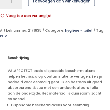
Toevoegen aan winkelwagen
basic
80x210cm
4x25
Voeg toe aan verlanglijst
p/s
A
aantal
l
Artikelnummer:
2171635
Categorie:
hygiëne - toilet
Tag:
t
PHM
e
r
n
a
Beschrijving
t
i
VALAPROTECT basic disposable beschermlakens
v
helpen het risico op contaminatie te verlagen. Ze zijn
e
bedoeld voor eenmalig gebruik en bestaan uit goed
:
absorberend tissue met een ondoorlaatbare folie
aan de onderzijde. Het materiaal is duurzaam, zacht
en soepel.
Disposable beschermlakens voor eenmalig