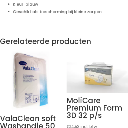
Kleur: blauw
Geschikt als bescherming bij kleine zorgen
Gerelateerde producten
MoliCare
Premium Form
3D 32 p/s
ValaClean soft
Washandje 50
€
14,53
incl. btw