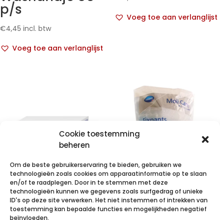
p/s
Voeg toe aan verlanglijst
€
4,45
incl. btw
Voeg toe aan verlanglijst
Cookie toestemming
beheren
Om de beste gebruikerservaring te bieden, gebruiken we
technologieën zoals cookies om apparaatinformatie op te slaan
en/of te raadplegen. Door in te stemmen met deze
technologieën kunnen we gegevens zoals surfgedrag of unieke
VALAPROTECT
MoliCare Pr
ID's op deze site verwerken. Het niet instemmen of intrekken van
basic 80x210cm
Fixpnt longl M 5
toestemming kan bepaalde functies en mogelijkheden negatief
beïnvloeden.