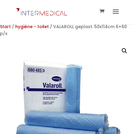
Start
/
hygiëne - toilet
/ VALAROLL geplast. 50x114cm 6×60
p/s