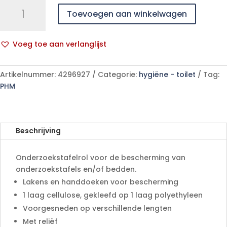
VALAROLL
Toevoegen aan winkelwagen
geplast.
50x114cm
6x60
Voeg toe aan verlanglijst
p/s
A
aantal
l
Artikelnummer:
4296927
Categorie:
hygiëne - toilet
Tag:
t
PHM
e
r
n
a
Beschrijving
t
i
Onderzoekstafelrol voor de bescherming van
v
onderzoekstafels en/of bedden.
e
Lakens en handdoeken voor bescherming
:
1 laag cellulose, gekleefd op 1 laag polyethyleen
Voorgesneden op verschillende lengten
Met reliëf