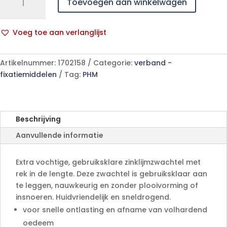
Toevoegen aan winkelwagen
PLUS
10cm
x
Voeg toe aan verlanglijst
10m
A
1
l
p/s
Artikelnummer:
1702158
Categorie:
verband -
t
aantal
fixatiemiddelen
Tag:
PHM
e
r
n
a
Beschrijving
t
Aanvullende informatie
i
v
e
Extra vochtige, gebruiksklare zinklijmzwachtel met
:
rek in de lengte. Deze zwachtel is gebruiksklaar aan
te leggen, nauwkeurig en zonder plooivorming of
insnoeren. Huidvriendelijk en sneldrogend.
voor snelle ontlasting en afname van volhardend
oedeem