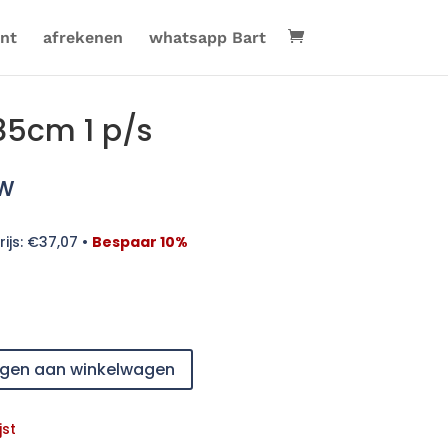
nt
afrekenen
whatsapp Bart
85cm 1 p/s
tw
ijs:
€
37,07
•
Bespaar 10%
gen aan winkelwagen
jst