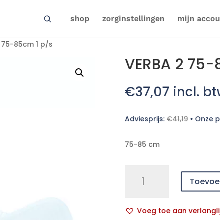
shop
zorginstellingen
mijn accou
 75-85cm 1 p/s
VERBA 2 75-
€
37,07
incl. b
Adviesprijs:
€
41,19
•
Onze pr
75-85 cm
VERBA
Toevoe
2
75-
85cm
Voeg toe aan verlangli
1