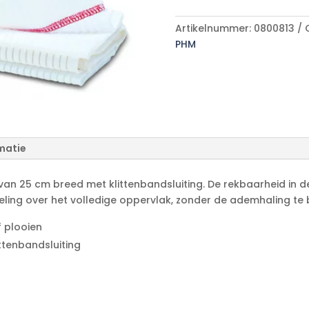
A
p/s
l
aantal
Artikelnummer:
0800813
t
PHM
e
r
n
a
t
i
v
matie
e
:
an 25 cm breed met klittenbandsluiting. De rekbaarheid in de 
eling over het volledige oppervlak, zonder de ademhaling t
 plooien
ttenbandsluiting