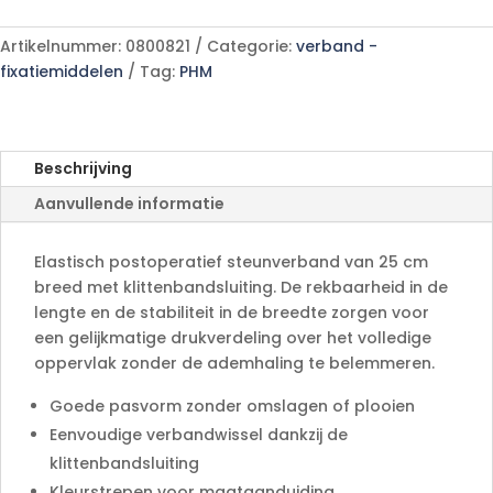
A
p/s
l
aantal
Artikelnummer:
0800821
Categorie:
verband -
t
fixatiemiddelen
Tag:
PHM
e
r
n
a
Beschrijving
t
Aanvullende informatie
i
v
e
Elastisch postoperatief steunverband van 25 cm
:
breed met klittenbandsluiting. De rekbaarheid in de
lengte en de stabiliteit in de breedte zorgen voor
een gelijkmatige drukverdeling over het volledige
oppervlak zonder de ademhaling te belemmeren.
Goede pasvorm zonder omslagen of plooien
Eenvoudige verbandwissel dankzij de
klittenbandsluiting
Kleurstrepen voor maataanduiding