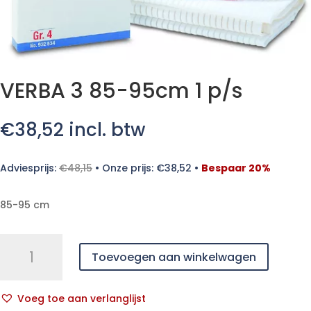
VERBA 3 85-95cm 1 p/s
€
38,52
incl. btw
Adviesprijs:
€
48,15
•
Onze prijs:
€
38,52
•
Bespaar 20%
85-95 cm
VERBA
Toevoegen aan winkelwagen
3
85-
95cm
Voeg toe aan verlanglijst
1