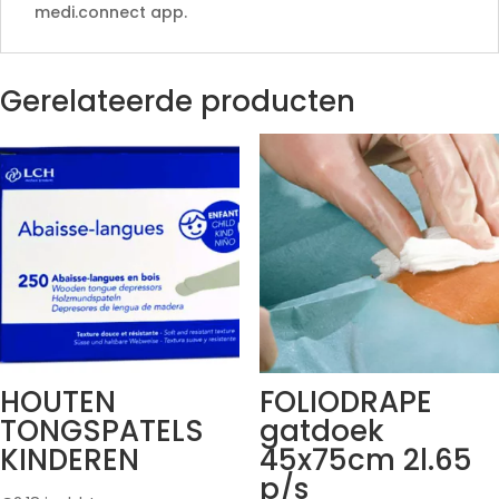
medi.connect app.
Gerelateerde producten
HOUTEN
FOLIODRAPE
TONGSPATELS
gatdoek
KINDEREN
45x75cm 2l.65
p/s