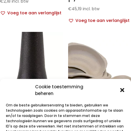
€
2,18
incl. btw
€
45,19
incl. btw
Voeg toe aan verlanglijst
Voeg toe aan verlanglijst
Cookie toestemming
beheren
Oorspeculum
Om de beste gebruikerservaring te bieden, gebruiken we
Welch Allyn
NIERBEKKENS
technologieën zoals cookies om apparaatinformatie op te slaan
Macroview
UIT
en/of te raadplegen. Door in te stemmen met deze
technologieën kunnen we gegevens zoals surfgedrag of unieke
2.75mm (850
GERECYCLEERD
ID's op deze site verwerken. Het niet instemmen of intrekken van