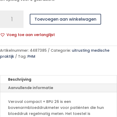
Veroval
Toevoegen aan winkelwagen
compact
plus
arm
Voeg toe aan verlanglijst
26
A
1
l
p/s
Artikelnummer:
4487385
Categorie:
uitrusting medische
t
aantal
praktijk
Tag:
PHM
e
r
n
a
Beschrijving
t
Aanvullende informatie
i
v
e
Veroval compact + BPU 26 is een
:
bovenarmbloeddrukmeter voor patiënten die hun
bloeddruk regelmatig meten. Het toestel is