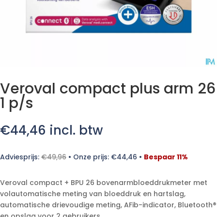
Veroval compact plus arm 26
1 p/s
€
44,46
incl. btw
Adviesprijs:
€
49,96
•
Onze prijs:
€
44,46
•
Bespaar 11%
Veroval compact + BPU 26 bovenarmbloeddrukmeter met
volautomatische meting van bloeddruk en hartslag,
automatische drievoudige meting, AFib-indicator, Bluetooth®
en opslag voor 2 gebruikers.