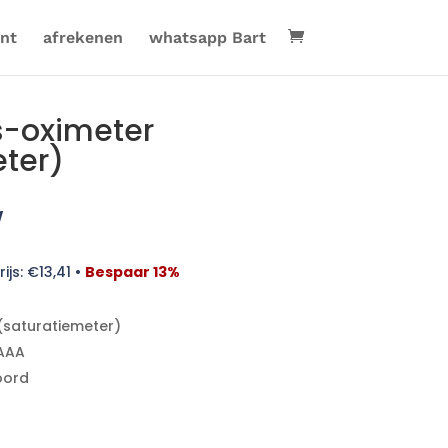
nt
afrekenen
whatsapp Bart
s-oximeter
ter)
w
ijs:
€
13,41
•
Bespaar 13%
(saturatiemeter)
 AAA
oord