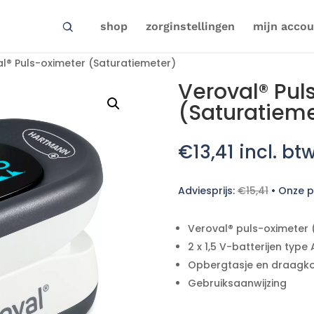
shop
zorginstellingen
mijn accou
l® Puls-oximeter (Saturatiemeter)
Veroval® Pul
(Saturatieme
€
13,41
incl. bt
Adviesprijs:
€
15,41
•
Onze pr
Veroval® puls-oximeter 
2 x 1,5 V-batterijen type
Opbergtasje en draagk
Gebruiksaanwijzing