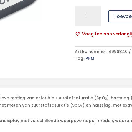
Veroval®
Toevoe
Puls-
oximeter
(Saturatiemeter)
Voeg toe aan verlangli
aantal
A
l
Artikelnummer:
4998340
t
Tag:
PHM
e
r
n
a
t
i
eve meting van arteriële zuurstofsaturatie (SpO₂), hartslag (
v
 het meten van zuurstofsaturatie (SpO₂) en hartslag, met ex
e
:
ndisplay met verschillende weergavemogelijkheden, waaronde