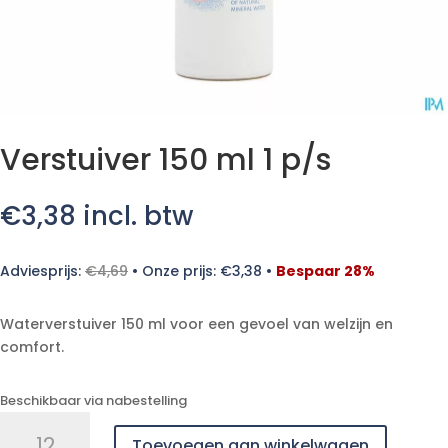
Verstuiver 150 ml 1 p/s
€
3,38
incl. btw
Adviesprijs:
€
4,69
•
Onze prijs:
€
3,38
•
Bespaar 28%
Waterverstuiver 150 ml voor een gevoel van welzijn en
comfort.
Beschikbaar via nabestelling
Verstuiver
Toevoegen aan winkelwagen
150