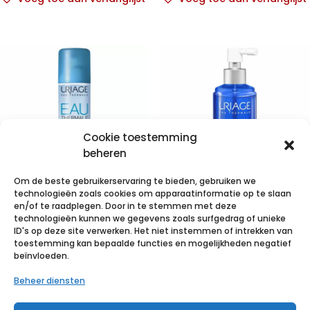
Cookie toestemming
beheren
Om de beste gebruikerservaring te bieden, gebruiken we
technologieën zoals cookies om apparaatinformatie op te slaan
Uriage Eau
Uriage Ds Lotion
en/of te raadplegen. Door in te stemmen met deze
technologieën kunnen we gegevens zoals surfgedrag of unieke
Thermale Spray
Srray
ID's op deze site verwerken. Het niet instemmen of intrekken van
300ml
Verzacht.n/parf
toestemming kan bepaalde functies en mogelijkheden negatief
beïnvloeden.
Pompfl100ml
€
9,84
incl. btw
Beheer diensten
€
17,84
incl. btw
Voeg toe aan verlanglijst