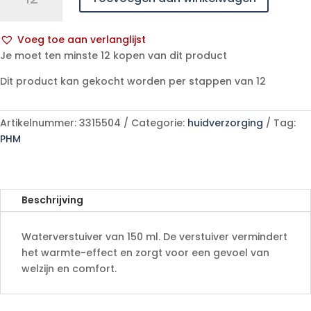
ml
1
Voeg toe aan verlanglijst
p/s
A
Je moet ten minste 12 kopen van dit product
aantal
l
Dit product kan gekocht worden per stappen van 12
t
e
r
Artikelnummer:
3315504
Categorie:
huidverzorging
Tag:
n
PHM
a
t
i
v
Beschrijving
e
:
Waterverstuiver van 150 ml. De verstuiver vermindert
het warmte-effect en zorgt voor een gevoel van
welzijn en comfort.