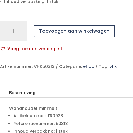
Inhoud verpakking: 1 stuk
Wandhouder
Toevoegen aan winkelwagen
minimulti
aantal
Voeg toe aan verlanglijst
A
l
Artikelnummer:
VHK50313
Categorie:
ehbo
Tag:
vhk
t
e
r
n
Beschrijving
a
t
Wandhouder minimulti
i
Artikelnummer: TR0923
v
Referentienummer: 50313
e
:
Inhoud verpakking: 1 stuk