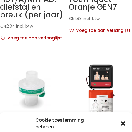
diefstal en
Oranje GEN7
breuk (per jaar)
€
51,83
incl. btw
€
42,34
incl. btw
Voeg toe aan verlanglijst
Voeg toe aan verlanglijst
Cookie toestemming
Clear-therm
Primedic
beheren