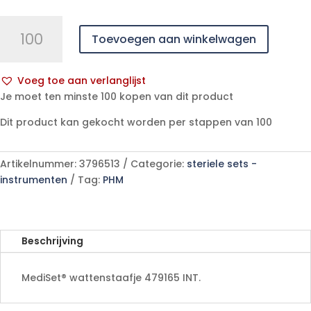
Wattenstaafje
Toevoegen aan winkelwagen
15
cm
Ø5
Voeg toe aan verlanglijst
mm
A
Je moet ten minste 100 kopen van dit product
S
l
2
Dit product kan gekocht worden per stappen van 100
t
p/s
e
aantal
r
Artikelnummer:
3796513
Categorie:
steriele sets -
n
instrumenten
Tag:
PHM
a
t
i
v
Beschrijving
e
:
MediSet® wattenstaafje 479165 INT.