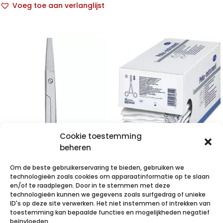
Voeg toe aan verlanglijst
Cookie toestemming
beheren
Kocher pincet
recht 14cm 25
Om de beste gebruikerservaring te bieden, gebruiken we
technologieën zoals cookies om apparaatinformatie op te slaan
p/s
en/of te raadplegen. Door in te stemmen met deze
technologieën kunnen we gegevens zoals surfgedrag of unieke
€
81,20
incl. btw
ID's op deze site verwerken. Het niet instemmen of intrekken van
PHI Iris schaar
toestemming kan bepaalde functies en mogelijkheden negatief
beïnvloeden.
Voeg toe aan verlanglijst