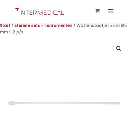
Start
/
steriele sets - instrumenten
/ Wattenstaafje 15 cm Ø5
mm S 2 p/s