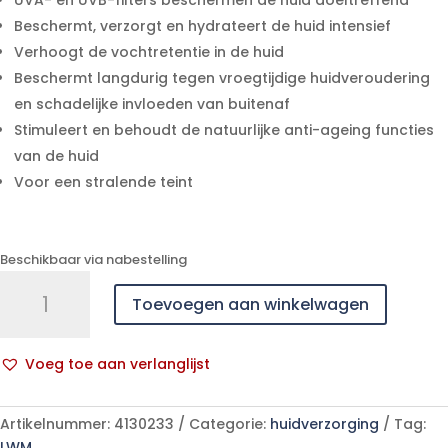
UVA- en UVB-filters beschermen de huid doeltreffend
Beschermt, verzorgt en hydrateert de huid intensief
Verhoogt de vochtretentie in de huid
Beschermt langdurig tegen vroegtijdige huidveroudering
en schadelijke invloeden van buitenaf
Stimuleert en behoudt de natuurlijke anti-ageing functies
van de huid
Voor een stralende teint
Beschikbaar via nabestelling
Widmer
Toevoegen aan winkelwagen
Dagcreme
Uv20
N/parf
Voeg toe aan verlanglijst
Pot
A
50ml
l
aantal
Artikelnummer:
4130233
Categorie:
huidverzorging
Tag:
t
LWM