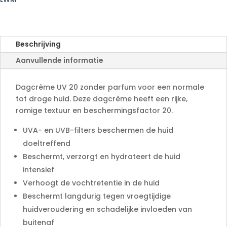
e
r
n
a
Beschrijving
t
Aanvullende informatie
i
v
e
Dagcrème UV 20 zonder parfum voor een normale
:
tot droge huid. Deze dagcrème heeft een rijke,
romige textuur en beschermingsfactor 20.
UVA- en UVB-filters beschermen de huid
doeltreffend
Beschermt, verzorgt en hydrateert de huid
intensief
Verhoogt de vochtretentie in de huid
Beschermt langdurig tegen vroegtijdige
huidveroudering en schadelijke invloeden van
buitenaf