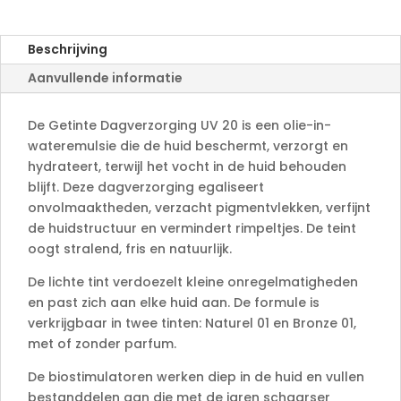
n
a
Beschrijving
t
Aanvullende informatie
i
v
e
De Getinte Dagverzorging UV 20 is een olie-in-
:
wateremulsie die de huid beschermt, verzorgt en
hydrateert, terwijl het vocht in de huid behouden
blijft. Deze dagverzorging egaliseert
onvolmaaktheden, verzacht pigmentvlekken, verfijnt
de huidstructuur en vermindert rimpeltjes. De teint
oogt stralend, fris en natuurlijk.
De lichte tint verdoezelt kleine onregelmatigheden
en past zich aan elke huid aan. De formule is
verkrijgbaar in twee tinten: Naturel 01 en Bronze 01,
met of zonder parfum.
De biostimulatoren werken diep in de huid en vullen
bestanddelen aan die met de jaren schaarser