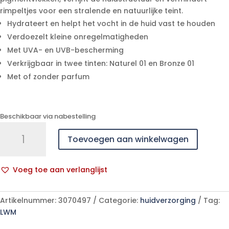
rimpeltjes voor een stralende en natuurlijke teint.
Hydrateert en helpt het vocht in de huid vast te houden
Verdoezelt kleine onregelmatigheden
Met UVA- en UVB-bescherming
Verkrijgbaar in twee tinten: Naturel 01 en Bronze 01
Met of zonder parfum
Beschikbaar via nabestelling
Widmer
Toevoegen aan winkelwagen
Dagverzorg.getint
Uv20
Nat01
Voeg toe aan verlanglijst
N/parf
A
30ml
l
aantal
Artikelnummer:
3070497
Categorie:
huidverzorging
Tag:
t
LWM
e
r