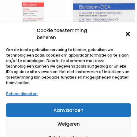
Cookie toestemming
beheren
Om de beste gebruikerservaring te bieden, gebruiken we
Uriage
Uriage
technologieën zoals cookies om apparaatinformatie op te slaan
Roseliane
Bariederm
en/of te raadplegen. Door in te stemmen met deze
technologieën kunnen we gegevens zoals surfgedrag of unieke
Creme Anti
Kloven-barsten
ID's op deze site verwerken. Het niet instemmen of intrekken van
Roodheid Tube
Zalf Pot 40g
toestemming kan bepaalde functies en mogelijkheden negatief
beïnvloeden.
40ml
€
15,75
incl. btw
Beheer diensten
€
16,24
incl. btw
Voeg toe aan verlanglijst
Aanvaarden
Voeg toe aan verlanglijst
Weigeren