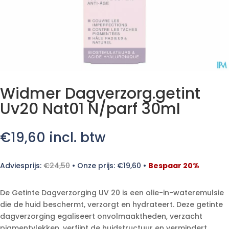
Widmer Dagverzorg.getint
Uv20 Nat01 N/parf 30ml
€
19,60
incl. btw
Adviesprijs:
€
24,50
•
Onze prijs:
€
19,60
•
Bespaar 20%
De Getinte Dagverzorging UV 20 is een olie-in-wateremulsie
die de huid beschermt, verzorgt en hydrateert. Deze getinte
dagverzorging egaliseert onvolmaaktheden, verzacht
pigmentvlekken, verfijnt de huidstructuur en vermindert