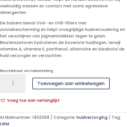
veelvuldig wassen en contact met soms agressieve
detergenten.
De balsem bevat UVA- en UVB-filters met
zonnebescherming en helpt vroegtijdige huidveroudering en
het verschijnen van pigmentvlekken tegen te gaan.
Biostimulatoren hydrateren de bovenste huidlagen, terwijl
vitamine A, vitamine E, panthenol, allantoïne en bisabolol de
huid verzorgen en verzachten.
Beschikbaar via nabestelling
Widmer
Toevoegen aan winkelwagen
Hand
Balsem
Uv10
Voeg toe aan verlanglijst
N/parf
A
75ml
l
aantal
Artikelnummer:
1403369
Categorie:
huidverzorging
Tag:
t
LWM
e