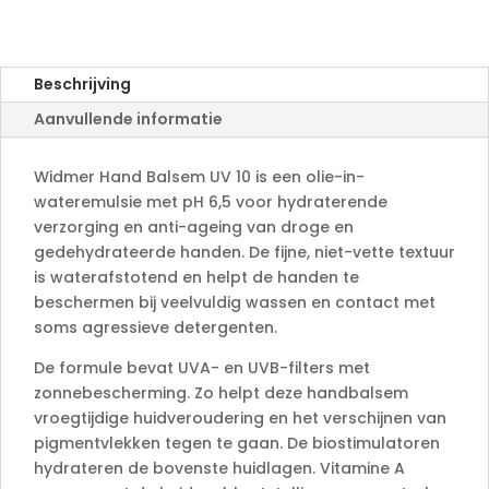
r
n
a
Beschrijving
t
Aanvullende informatie
i
v
e
Widmer Hand Balsem UV 10 is een olie-in-
:
wateremulsie met pH 6,5 voor hydraterende
verzorging en anti-ageing van droge en
gedehydrateerde handen. De fijne, niet-vette textuur
is waterafstotend en helpt de handen te
beschermen bij veelvuldig wassen en contact met
soms agressieve detergenten.
De formule bevat UVA- en UVB-filters met
zonnebescherming. Zo helpt deze handbalsem
vroegtijdige huidveroudering en het verschijnen van
pigmentvlekken tegen te gaan. De biostimulatoren
hydrateren de bovenste huidlagen. Vitamine A