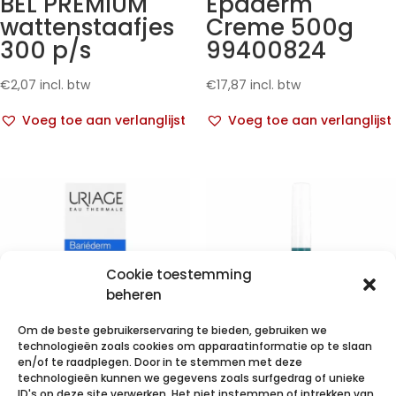
BEL PREMIUM
Epaderm
wattenstaafjes
Creme 500g
300 p/s
99400824
€
2,07
incl. btw
€
17,87
incl. btw
Voeg toe aan verlanglijst
Voeg toe aan verlanglijst
Cookie toestemming
beheren
Om de beste gebruikerservaring te bieden, gebruiken we
technologieën zoals cookies om apparaatinformatie op te slaan
en/of te raadplegen. Door in te stemmen met deze
technologieën kunnen we gegevens zoals surfgedrag of unieke
Uriage
Uriage Hyseac
ID's op deze site verwerken. Het niet instemmen of intrekken van