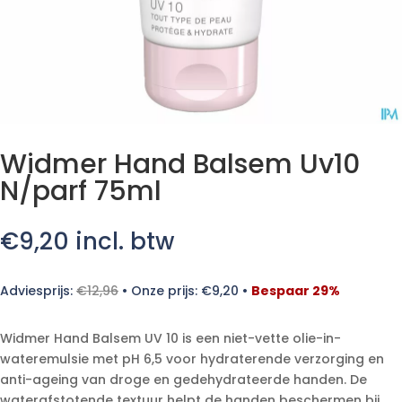
Widmer Hand Balsem Uv10
N/parf 75ml
€
9,20
incl. btw
Adviesprijs:
€
12,96
•
Onze prijs:
€
9,20
•
Bespaar 29%
Widmer Hand Balsem UV 10 is een niet-vette olie-in-
wateremulsie met pH 6,5 voor hydraterende verzorging en
anti-ageing van droge en gedehydrateerde handen. De
waterafstotende textuur helpt de handen beschermen bij