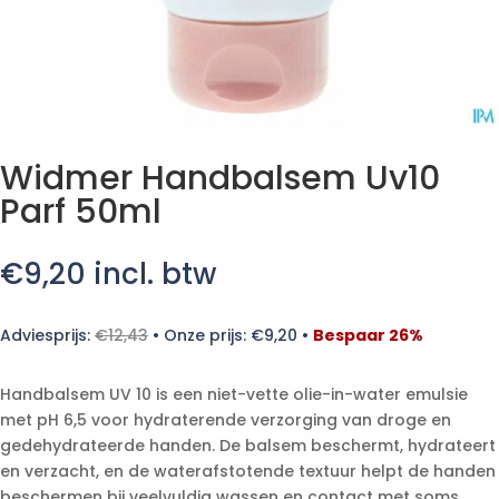
Widmer Handbalsem Uv10
Parf 50ml
€
9,20
incl. btw
Adviesprijs:
€
12,43
•
Onze prijs:
€
9,20
•
Bespaar 26%
Handbalsem UV 10 is een niet-vette olie-in-water emulsie
met pH 6,5 voor hydraterende verzorging van droge en
gedehydrateerde handen. De balsem beschermt, hydrateert
en verzacht, en de waterafstotende textuur helpt de handen
beschermen bij veelvuldig wassen en contact met soms