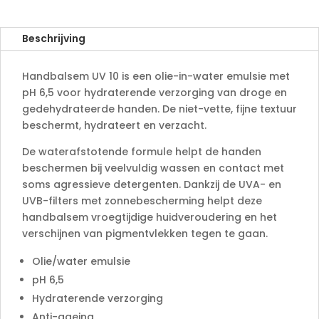
n
a
Beschrijving
t
i
Handbalsem UV 10 is een olie-in-water emulsie met
v
pH 6,5 voor hydraterende verzorging van droge en
e
gedehydrateerde handen. De niet-vette, fijne textuur
:
beschermt, hydrateert en verzacht.
De waterafstotende formule helpt de handen
beschermen bij veelvuldig wassen en contact met
soms agressieve detergenten. Dankzij de UVA- en
UVB-filters met zonnebescherming helpt deze
handbalsem vroegtijdige huidveroudering en het
verschijnen van pigmentvlekken tegen te gaan.
Olie/water emulsie
pH 6,5
Hydraterende verzorging
Anti-ageing