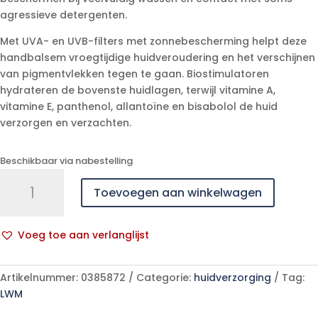
agressieve detergenten.
Met UVA- en UVB-filters met zonnebescherming helpt deze
handbalsem vroegtijdige huidveroudering en het verschijnen
van pigmentvlekken tegen te gaan. Biostimulatoren
hydrateren de bovenste huidlagen, terwijl vitamine A,
vitamine E, panthenol, allantoïne en bisabolol de huid
verzorgen en verzachten.
Beschikbaar via nabestelling
Widmer
Toevoegen aan winkelwagen
Handbalsem
Uv10
Parf
Voeg toe aan verlanglijst
50ml
A
aantal
l
Artikelnummer:
0385872
Categorie:
huidverzorging
Tag:
t
LWM
e
r