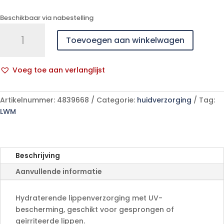
Beschikbaar via nabestelling
Widmer
Toevoegen aan winkelwagen
Hydraderm
Lippenverzorging
Stick
Voeg toe aan verlanglijst
Uv
A
15
l
4,5ml
Artikelnummer:
4839668
Categorie:
huidverzorging
Tag:
t
aantal
LWM
e
r
n
a
Beschrijving
t
Aanvullende informatie
i
v
e
Hydraterende lippenverzorging met UV-
:
bescherming, geschikt voor gesprongen of
geïrriteerde lippen.