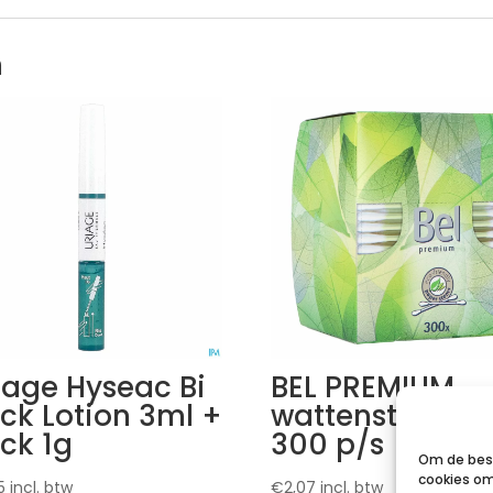
n
iage Hyseac Bi
BEL PREMIUM
ick Lotion 3ml +
wattenstaafjes
ick 1g
300 p/s
Om de best
cookies om
5
incl. btw
€
2,07
incl. btw