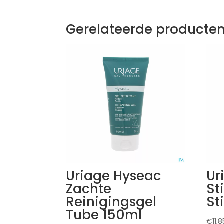
Gerelateerde producte
Uriage Hyseac
Ur
Zachte
St
Reinigingsgel
St
Tube 150ml
€
11,8