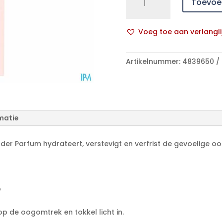
Toevoe
Hydraderm
Oogomtrekgel
Zonder
Voeg toe aan verlangli
Parfum
A
15ml
l
aantal
Artikelnummer:
4839650
t
e
r
n
a
matie
t
i
 Parfum hydrateert, verstevigt en verfrist de gevoelige o
v
e
:
p
p de oogomtrek en tokkel licht in.