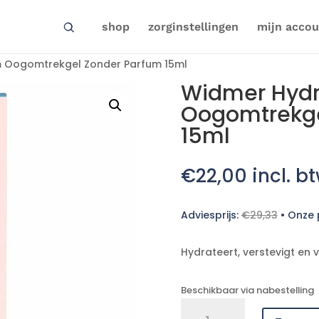
shop
zorginstellingen
mijn accou
 Oogomtrekgel Zonder Parfum 15ml
Widmer Hyd
Oogomtrekge
15ml
€
22,00
incl. b
Adviesprijs:
€
29,33
•
Onze p
Hydrateert, verstevigt en 
Beschikbaar via nabestelling
Widmer