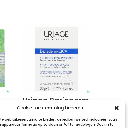
Uriage Bariederm
Kloven-barsten
Cookie toestemming beheren
Stick 22g
e gebruikerservaring te bieden, gebruiken we technologieën zoals
 apparaatinformatie op te slaan en/of te raadplegen. Door in te
€
15,75
incl. btw