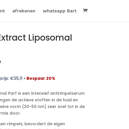
nt
afrekenen
whatsapp Bart
xtract Liposomal
w
rijs:
€
35,11
•
Bespaar 20%
al Parf is een intensief antirimpelserum
ngen de actieve stoffen in de huid en
leine vorm (30-50 nm) zeer snel tot in de
rmis door.
egen rimpels, bevordert de eigen