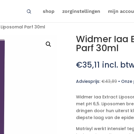
shop
zorginstellingen
mijn accou
 Liposomal Parf 30ml
Widmer Iaa E
Parf 30ml
€
35,11
incl. bt
Adviesprijs:
€
43,89
•
Onze p
Widmer Iaa Extract Liposom
met pH 6,5. Liposomen bre
dringen door hun uiterst k
diepste laag van de epide
Matrixyl werkt intensief t