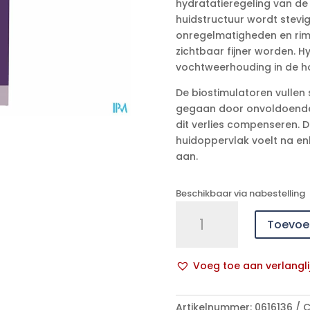
hydratatieregeling van de 
huidstructuur wordt stevig
onregelmatigheden en rim
zichtbaar fijner worden. 
vochtweerhouding in de h
De biostimulatoren vullen 
gegaan door onvoldoende 
dit verlies compenseren. De
huidoppervlak voelt na en
aan.
Beschikbaar via nabestelling
Widmer
Toevoe
Iaa
Extract
Liposomal
Voeg toe aan verlangli
Parf
A
30ml
l
aantal
Artikelnummer:
0616136
C