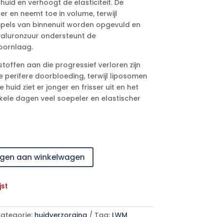
huid en verhoogt de elasticiteit. De
er en neemt toe in volume, terwijl
pels van binnenuit worden opgevuld en
Hyaluronzuur ondersteunt de
oornlaag.
stoffen aan die progressief verloren zijn
perifere doorbloeding, terwijl liposomen
 huid ziet er jonger en frisser uit en het
kele dagen veel soepeler en elastischer
gen aan winkelwagen
jst
ategorie:
huidverzorging
Tag:
LWM