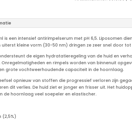
t
e
r
n
matie
a
t
l is een intensief antirimpelserum met pH 6,5. Liposomen di
i
 uiterst kleine vorm (30-50 nm) dringen ze zeer snel door tot
v
e
 ondersteunt de eigen hydratatieregeling van de huid en verhoo
:
. Onregelmatigheden en rimpels worden van binnenuit opgevul
een grote vochtweerhoudende capaciteit in de hoornlaag.
eefsel opnieuw van stoffen die progressief verloren zijn ge
 dit verlies. De huid ziet er jonger en frisser uit. Het huid
n de hoornlaag veel soepeler en elastischer.
 (2,5%)