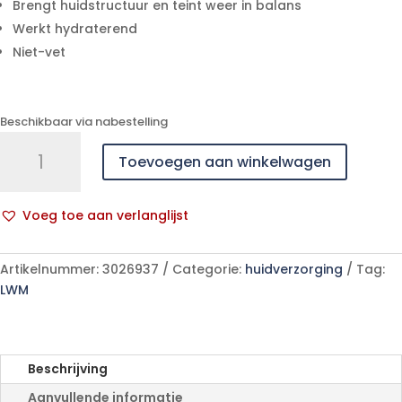
Brengt huidstructuur en teint weer in balans
Werkt hydraterend
Niet-vet
Beschikbaar via nabestelling
Widmer
Toevoegen aan winkelwagen
Iaa
Pigmacare
Serum
Voeg toe aan verlanglijst
Parf
A
Tube
l
30ml
Artikelnummer:
3026937
Categorie:
huidverzorging
Tag:
t
aantal
LWM
e
r
n
a
Beschrijving
t
Aanvullende informatie
i