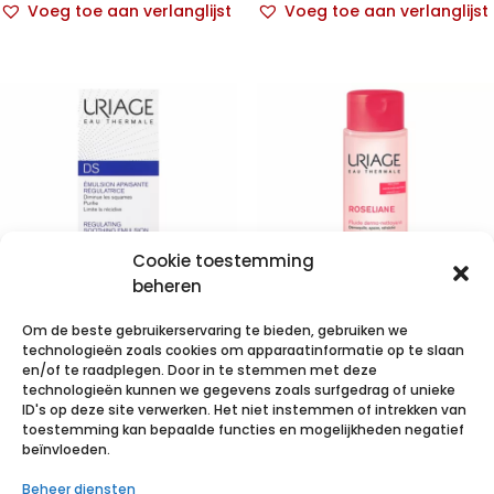
Voeg toe aan verlanglijst
Voeg toe aan verlanglijst
Cookie toestemming
beheren
Om de beste gebruikerservaring te bieden, gebruiken we
Uriage Ds Emuls
Uriage
technologieën zoals cookies om apparaatinformatie op te slaan
Regulerende
Roseliane
en/of te raadplegen. Door in te stemmen met deze
technologieën kunnen we gegevens zoals surfgedrag of unieke
Verzorging
Dermo
ID's op deze site verwerken. Het niet instemmen of intrekken van
Tube 40ml
Reiniging
toestemming kan bepaalde functies en mogelijkheden negatief
beïnvloeden.
250ml
€
15,91
incl. btw
Beheer diensten