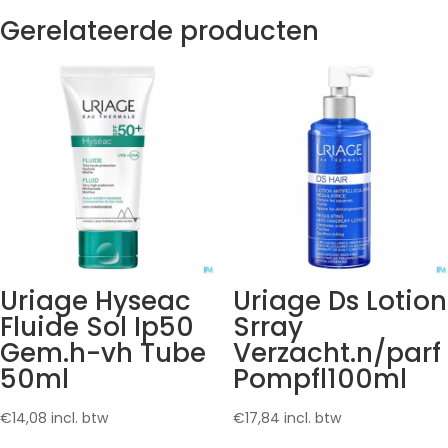
Gerelateerde producten
Uriage Hyseac
Uriage Ds Lotion
Fluide Sol Ip50
Srray
Gem.h-vh Tube
Verzacht.n/parf
50ml
Pompfl100ml
€
14,08
incl. btw
€
17,84
incl. btw