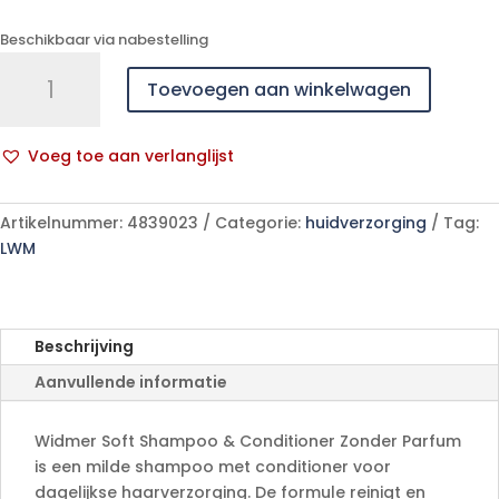
Beschikbaar via nabestelling
Widmer
Toevoegen aan winkelwagen
Soft
Shampoo
&
Voeg toe aan verlanglijst
Conditioner
A
Zonder
l
Parfum
Artikelnummer:
4839023
Categorie:
huidverzorging
Tag:
t
150ml
LWM
e
aantal
r
n
a
Beschrijving
t
Aanvullende informatie
i
v
e
Widmer Soft Shampoo & Conditioner Zonder Parfum
:
is een milde shampoo met conditioner voor
dagelijkse haarverzorging. De formule reinigt en