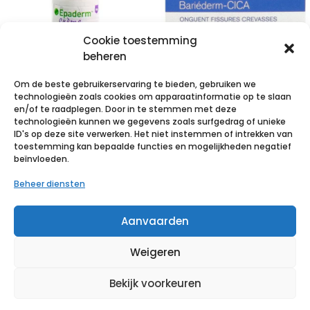
Cookie toestemming
beheren
Om de beste gebruikerservaring te bieden, gebruiken we
technologieën zoals cookies om apparaatinformatie op te slaan
Epaderm
Uriage
en/of te raadplegen. Door in te stemmen met deze
technologieën kunnen we gegevens zoals surfgedrag of unieke
Creme 50g
Bariederm
ID's op deze site verwerken. Het niet instemmen of intrekken van
99400823
Kloven-barsten
toestemming kan bepaalde functies en mogelijkheden negatief
beïnvloeden.
Zalf Pot 40g
€
4,97
incl. btw
Beheer diensten
€
15,75
incl. btw
Voeg toe aan verlanglijst
Aanvaarden
Voeg toe aan verlanglijst
Weigeren
Bekijk voorkeuren