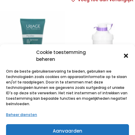
Cookie toestemming
beheren
Om de beste gebruikerservaring te bieden, gebruiken we
technologieën zoals cookies om apparaatinformatie op te slaan
Uriage Hyseac
en/of te raadplegen. Door in te stemmen met deze
technologieën kunnen we gegevens zoals surfgedrag of unieke
Zachte
Epaderm
ID's op deze site verwerken. Het niet instemmen of intrekken van
Reinigingsgel
Creme 500g
toestemming kan bepaalde functies en mogelijkheden negatief
beïnvloeden.
Tube 150ml
99400824
Beheer diensten
€
12,08
incl. btw
€
17,87
incl. btw
Aanvaarden
Voeg toe aan verlanglijst
Voeg toe aan verlanglijst