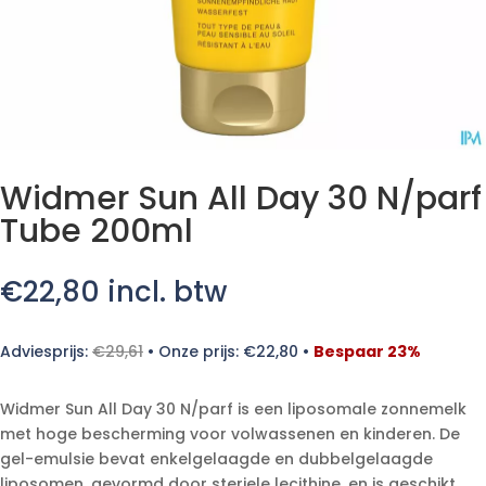
Widmer Sun All Day 30 N/parf
Tube 200ml
€
22,80
incl. btw
Adviesprijs:
€
29,61
•
Onze prijs:
€
22,80
•
Bespaar 23%
Widmer Sun All Day 30 N/parf is een liposomale zonnemelk
met hoge bescherming voor volwassenen en kinderen. De
gel-emulsie bevat enkelgelaagde en dubbelgelaagde
liposomen, gevormd door steriele lecithine, en is geschikt