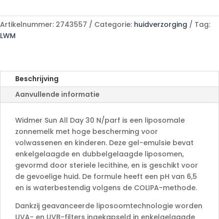
A
N/parf
l
Tube
Artikelnummer:
2743557
Categorie:
huidverzorging
Tag:
t
200ml
LWM
e
aantal
r
n
a
Beschrijving
t
Aanvullende informatie
i
v
e
Widmer Sun All Day 30 N/parf is een liposomale
:
zonnemelk met hoge bescherming voor
volwassenen en kinderen. Deze gel-emulsie bevat
enkelgelaagde en dubbelgelaagde liposomen,
gevormd door steriele lecithine, en is geschikt voor
de gevoelige huid. De formule heeft een pH van 6,5
en is waterbestendig volgens de COLIPA-methode.
Dankzij geavanceerde liposoomtechnologie worden
UVA- en UVB-filters ingekapseld in enkelgelaagde