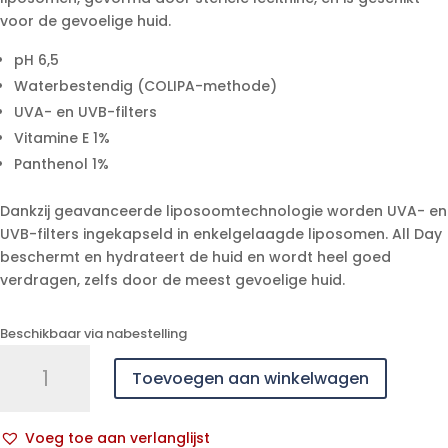
voor de gevoelige huid.
pH 6,5
Waterbestendig (COLIPA-methode)
UVA- en UVB-filters
Vitamine E 1%
Panthenol 1%
Dankzij geavanceerde liposoomtechnologie worden UVA- en
UVB-filters ingekapseld in enkelgelaagde liposomen. All Day
beschermt en hydrateert de huid en wordt heel goed
verdragen, zelfs door de meest gevoelige huid.
Beschikbaar via nabestelling
Widmer
Toevoegen aan winkelwagen
Sun
All
Day
Voeg toe aan verlanglijst
30