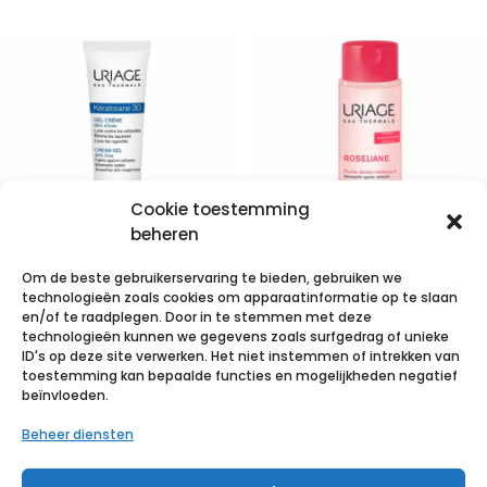
Cookie toestemming
beheren
Om de beste gebruikerservaring te bieden, gebruiken we
Uriage
Uriage
technologieën zoals cookies om apparaatinformatie op te slaan
Thermale
Roseliane
en/of te raadplegen. Door in te stemmen met deze
technologieën kunnen we gegevens zoals surfgedrag of unieke
Keratosane 30%
Dermo
ID's op deze site verwerken. Het niet instemmen of intrekken van
40ml
Reiniging
toestemming kan bepaalde functies en mogelijkheden negatief
beïnvloeden.
250ml
€
8,80
incl. btw
Beheer diensten
€
13,44
incl. btw
Voeg toe aan verlanglijst