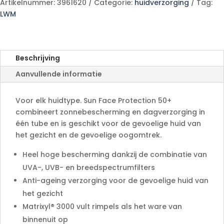
Tube
Artikelnummer:
3961620
Categorie:
huidverzorging
Tag:
t
50ml
LWM
e
aantal
r
n
a
Beschrijving
t
Aanvullende informatie
i
v
e
Voor elk huidtype. Sun Face Protection 50+
:
combineert zonnebescherming en dagverzorging in
één tube en is geschikt voor de gevoelige huid van
het gezicht en de gevoelige oogomtrek.
Heel hoge bescherming dankzij de combinatie van
UVA-, UVB- en breedspectrumfilters
Anti-ageing verzorging voor de gevoelige huid van
het gezicht
Matrixyl® 3000 vult rimpels als het ware van
binnenuit op