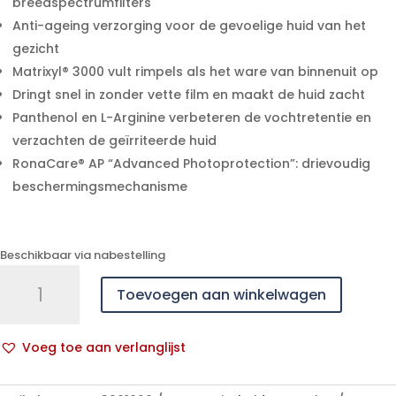
breedspectrumfilters
Anti-ageing verzorging voor de gevoelige huid van het
gezicht
Matrixyl® 3000 vult rimpels als het ware van binnenuit op
Dringt snel in zonder vette film en maakt de huid zacht
Panthenol en L-Arginine verbeteren de vochtretentie en
verzachten de geïrriteerde huid
RonaCare® AP “Advanced Photoprotection”: drievoudig
beschermingsmechanisme
Beschikbaar via nabestelling
Widmer
Toevoegen aan winkelwagen
Sun
Face
Protection
Voeg toe aan verlanglijst
50
A
N/parf
l