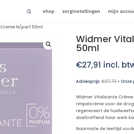
shop
zorginstellingen
mijn accou
e Creme N/parf 50ml
Widmer Vita
50ml
€
27,91
incl. bt
Adviesprijs:
€
37,72
•
Onze p
Widmer Vitalisante Crème 
rimpelcrème voor de drog
regenereert de huidweefse
doeltreffend haar werk ka
Naarmate de leeftijd vord