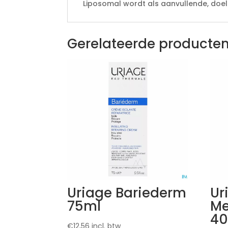
Liposomal wordt als aanvullende, doel
Gerelateerde producte
Uriage Bariederm
Ur
75ml
Me
40
€
12,56
incl. btw