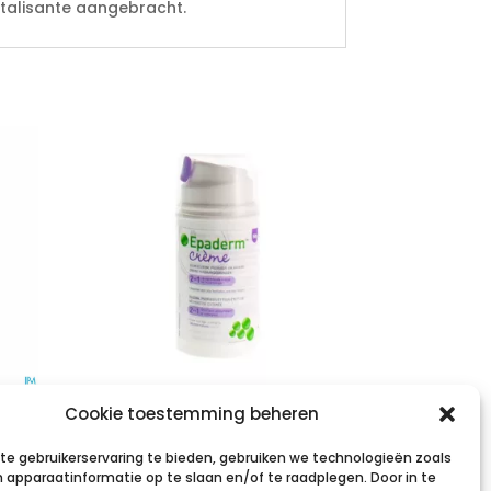
italisante aangebracht.
erm
Epaderm Creme
Cookie toestemming beheren
n
50g 99400823
e gebruikerservaring te bieden, gebruiken we technologieën zoals
 apparaatinformatie op te slaan en/of te raadplegen. Door in te
€
4,97
incl. btw