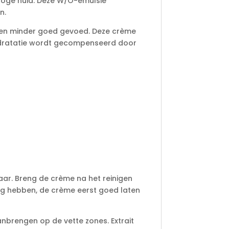
roge huid. Deze W/O-emulsie
n.
d en minder goed gevoed. Deze crème
hydratatie wordt gecompenseerd door
aar. Breng de crème na het reinigen
ig hebben, de crème eerst goed laten
anbrengen op de vette zones. Extrait