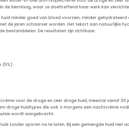
 een water-in-olie anti-rimpelcrème voor de droge en zeer d
i
in de kiemlaag, waar ze doeltreffend haar werk kan verrichte
v
e
de huid minder goed van bloed voorzien, minder gehydrateer
:
et de jaren schaarser worden. Het tekort aan natuurlijke 
 bestanddelen. De resultaten zijn zichtbaar.
n (5%)
tcrème voor de droge en zeer droge huid, meestal vanaf 30 j
treem droge huidtypes die ook ’s morgens een nachtcrème nod
ulsie wordt aangebracht.
e huid zonder sporen na te laten. Bij een gemengde huid niet a