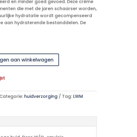
teerd en minder goed gevoed. Deze crème
enten die met de jaren schaarser worden,
tuurlijke hydratatie wordt gecompenseerd
e aan hydraterende bestanddelen. De
gen aan winkelwagen
jst
Categorie:
huidverzorging
Tag:
LWM