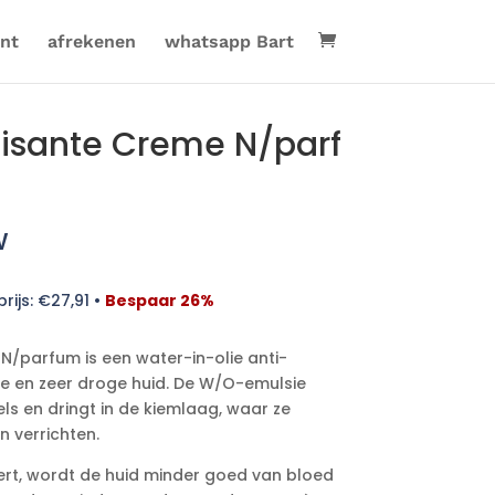
nt
afrekenen
whatsapp Bart
lisante Creme N/parf
w
rijs:
€
27,91
•
Bespaar 26%
N/parfum is een water-in-olie anti-
e en zeer droge huid. De W/O-emulsie
ls en dringt in de kiemlaag, waar ze
n verrichten.
ert, wordt de huid minder goed van bloed