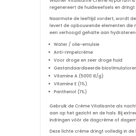
Widmer Vitalisante Crème N/parfum is
regenereert de huidweefsels en dringt 
Naarmate de leeftijd vordert, wordt 
levert de opbouwende elementen die m
een verhoogd gehalte aan hydraterende
Water / olie-emulsie
Anti-rimpelcrème
Voor droge en zeer droge huid
Gestandaardiseerde biostimulatore
Vitamine A (5000 IE/g)
Vitamine E (1%)
Panthenol (1%)
Gebruik de Crème Vitalisante als nach
aan op het gezicht en de hals. Bij ex
indringen vóór de dagcrème of dagem
Deze lichte crème dringt volledig in d