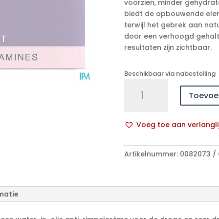
voorzien, minder gehydra
biedt de opbouwende elem
terwijl het gebrek aan na
door een verhoogd gehalt
resultaten zijn zichtbaar.
Beschikbaar via nabestelling
Widmer
Toevoe
Vitalisante
Creme
N/parf
Voeg toe aan verlangli
50ml
A
aantal
l
Artikelnummer:
0082073
t
e
r
n
matie
a
t