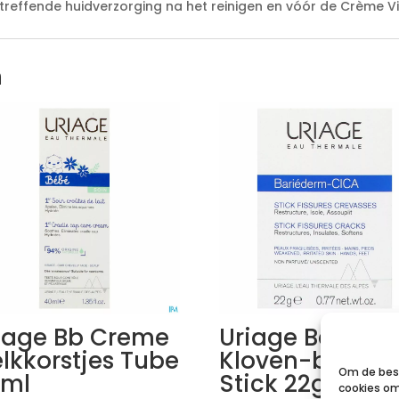
treffende huidverzorging na het reinigen en vóór de Crème V
n
iage Bb Creme
Uriage Baried
lkkorstjes Tube
Kloven-barste
Om de best
ml
Stick 22g
cookies om