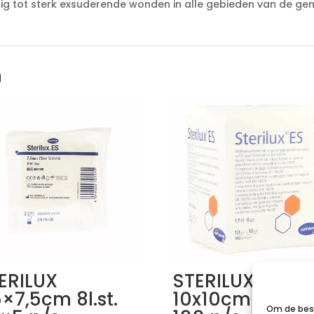
g tot sterk exsuderende wonden in alle gebieden van de gen
n
ERILUX
STERILUX ES
5×7,5cm 8l.st.
10x10cm 8l.nst.
Om de best