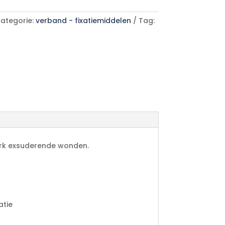
ategorie:
verband - fixatiemiddelen
Tag:
erk exsuderende wonden.
atie