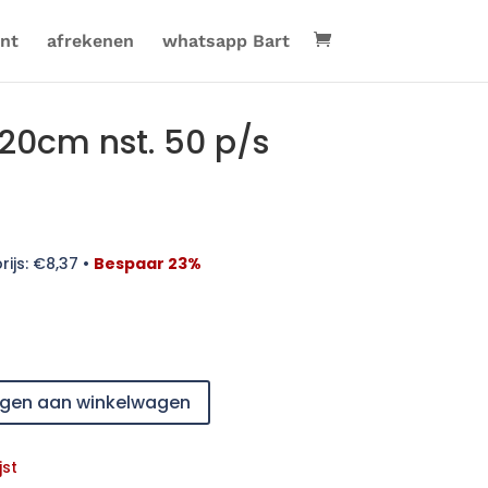
nt
afrekenen
whatsapp Bart
x20cm nst. 50 p/s
rijs:
€
8,37
•
Bespaar 23%
gen aan winkelwagen
jst