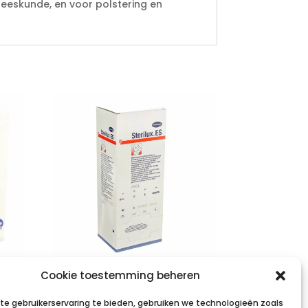
eeskunde, en voor polstering en
STERILUX ES
Cookie toestemming beheren
5x5cm 8l.st. 40×5
e gebruikerservaring te bieden, gebruiken we technologieën zoals