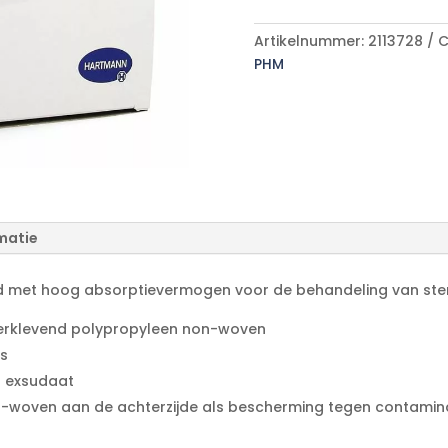
A
p/s
l
aantal
Artikelnummer:
2113728
C
t
PHM
e
r
n
a
t
i
v
e
matie
:
band met hoog absorptievermogen voor de behandeling van st
erklevend polypropyleen non-woven
ls
t exsudaat
-woven aan de achterzijde als bescherming tegen contamin