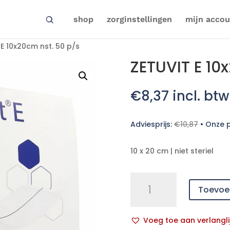
shop
zorginstellingen
mijn accou
E 10x20cm nst. 50 p/s
ZETUVIT E 10
€
8,37
incl. btw
Adviesprijs:
€
10,87
•
Onze p
10 x 20 cm | niet steriel
ZETUVIT
Toevoe
E
10x20cm
nst.
Voeg toe aan verlangli
50