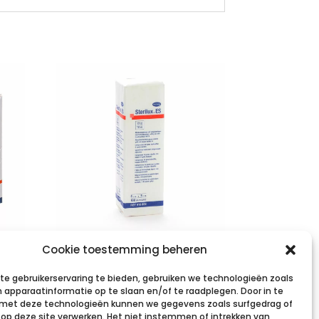
STERILUX ES
Cookie toestemming beheren
×2
5x5cm 12l.nst. 100
e gebruikerservaring te bieden, gebruiken we technologieën zoals
p/s
 apparaatinformatie op te slaan en/of te raadplegen. Door in te
et deze technologieën kunnen we gegevens zoals surfgedrag of
€
1,80
incl. btw
s op deze site verwerken. Het niet instemmen of intrekken van