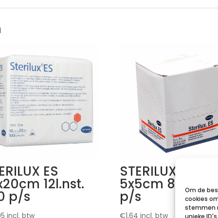
n
ERILUX ES
STERILUX ES
x20cm 12l.nst.
5x5cm 8l.st. 25
Om de best
0 p/s
p/s
cookies om
stemmen m
95
incl. btw
€
1,64
incl. btw
unieke ID'