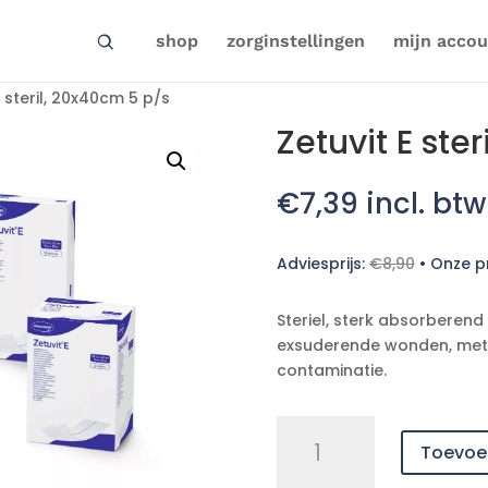
shop
zorginstellingen
mijn accou
E steril, 20x40cm 5 p/s
Zetuvit E ste
€
7,39
incl. btw
Adviesprijs:
€
8,90
•
Onze pr
Steriel, sterk absorberen
exsuderende wonden, met 
contaminatie.
Zetuvit
Toevoe
E
steril,