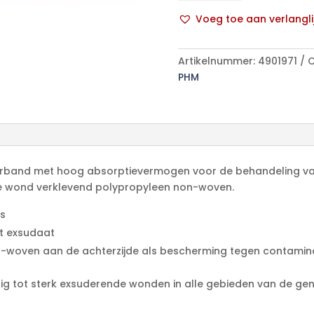
20x40cm
Voeg toe aan verlangli
5
A
p/s
l
aantal
Artikelnummer:
4901971
C
t
PHM
e
r
n
a
t
i
jk verband met hoog absorptievermogen voor de behandeling 
v
de wond verklevend polypropyleen non-woven.
e
:
ls
et exsudaat
-woven aan de achterzijde als bescherming tegen contamin
g tot sterk exsuderende wonden in alle gebieden van de gen