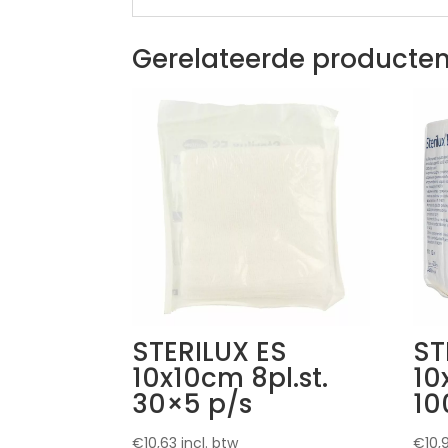
Gerelateerde producte
STERILUX ES
ST
10x10cm 8pl.st.
10
30×5 p/s
10
€
10,63
incl. btw
€
10,