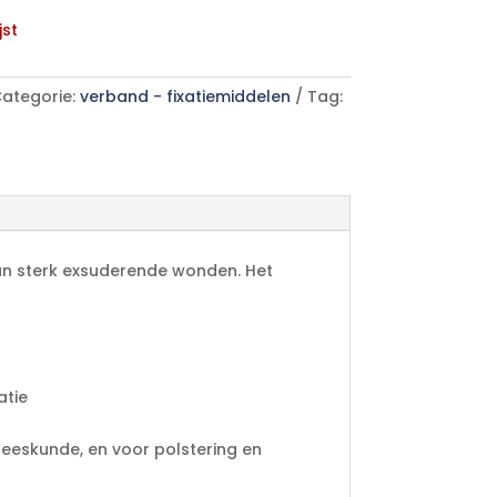
jst
ategorie:
verband - fixatiemiddelen
Tag:
van sterk exsuderende wonden. Het
atie
eeskunde, en voor polstering en