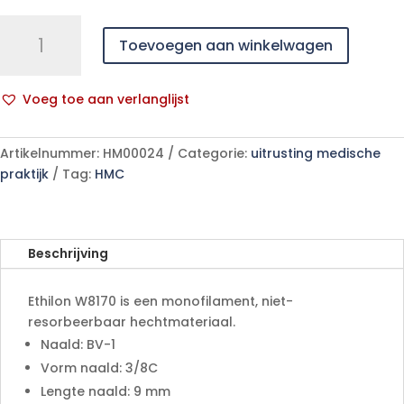
Ethilon
Toevoegen aan winkelwagen
8-
0
BV-
Voeg toe aan verlanglijst
1
A
W8170
l
12
Artikelnummer:
HM00024
Categorie:
uitrusting medische
t
stuks
praktijk
Tag:
HMC
e
aantal
r
n
a
Beschrijving
t
i
Ethilon W8170 is een monofilament, niet-
v
resorbeerbaar hechtmateriaal.
e
Naald: BV-1
:
Vorm naald: 3/8C
Lengte naald: 9 mm