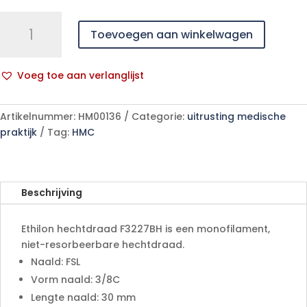
Ethilon
Toevoegen aan winkelwagen
Hechtdraad
0
90
Voeg toe aan verlanglijst
cm
A
FSL
l
F3227BH
Artikelnummer:
HM00136
Categorie:
uitrusting medische
t
36
praktijk
Tag:
HMC
e
stuks
r
aantal
n
a
Beschrijving
t
i
Ethilon hechtdraad F3227BH is een monofilament,
v
niet-resorbeerbare hechtdraad.
e
Naald: FSL
:
Vorm naald: 3/8C
Lengte naald: 30 mm