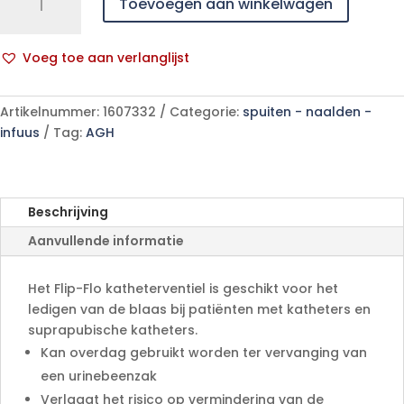
Toevoegen aan winkelwagen
Flo
katheterkraan
-
Voeg toe aan verlanglijst
5
A
stuks
l
aantal
Artikelnummer:
1607332
Categorie:
spuiten - naalden -
t
infuus
Tag:
AGH
e
r
n
a
Beschrijving
t
Aanvullende informatie
i
v
e
Het Flip-Flo katheterventiel is geschikt voor het
:
ledigen van de blaas bij patiënten met katheters en
suprapubische katheters.
Kan overdag gebruikt worden ter vervanging van
een urinebeenzak
Verlaagt het risico op vermindering van de