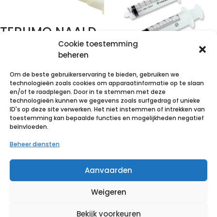
TERUMO NAALD
AGANI 19G 1 1/2
Cookie toestemming
RB IVOOR 100
beheren
stuks
TERUMO SPUIT
Om de beste gebruikerservaring te bieden, gebruiken we
DRIEDELIG – 5ML
technologieën zoals cookies om apparaatinformatie op te slaan
€
2,94
incl. btw
ZONDER NAALD
en/of te raadplegen. Door in te stemmen met deze
technologieën kunnen we gegevens zoals surfgedrag of unieke
– LUER
Voeg toe aan verlanglijst
ID's op deze site verwerken. Het niet instemmen of intrekken van
GECENTREERD –
toestemming kan bepaalde functies en mogelijkheden negatief
beïnvloeden.
100 stuks
Beheer diensten
€
8,35
incl. btw
Aanvaarden
Voeg toe aan verlanglijst
Weigeren
Bekijk voorkeuren