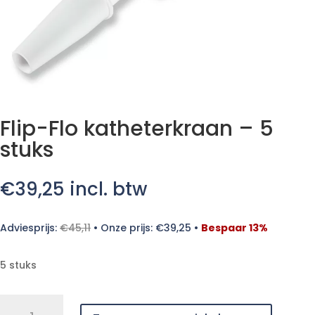
Flip-Flo katheterkraan – 5
stuks
€
39,25
incl. btw
Adviesprijs:
€
45,11
•
Onze prijs:
€
39,25
•
Bespaar 13%
5 stuks
Flip-