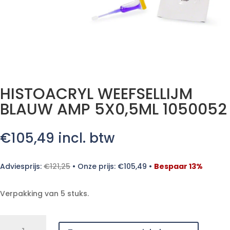
HISTOACRYL WEEFSELLIJM
BLAUW AMP 5X0,5ML 1050052
€
105,49
incl. btw
Adviesprijs:
€
121,25
•
Onze prijs:
€
105,49
•
Bespaar 13%
Verpakking van 5 stuks.
HISTOACRYL