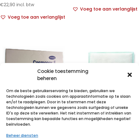
€
22,90
incl. btw
Voeg toe aan verlanglijst
Voeg toe aan verlanglijst
Cookie toestemming
beheren
Om de beste gebruikerservaring te bieden, gebruiken we
technologieën zoals cookies om apparaatinformatie op te slaan
en/of te raadplegen. Door in te stemmen met deze
technologieën kunnen we gegevens zoals surfgedrag of unieke
COSMOPOR E
RESPOSORB
ID's op deze site verwerken. Het niet instemmen of intrekken van
latexfree
Super 20x40cm
toestemming kan bepaalde functies en mogelijkheden negatief
beïnvloeden.
15x9cm 10 p/s
10 p/s
I.V.
bestelde
Beheer diensten
Nietjesverwijde