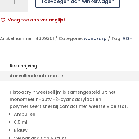
Toevoegen aan winkelwagen
WEEFSELLIJM
BLAUW
AMP
Voeg toe aan verlanglijst
5X0,5ML
A
1050052
l
aantal
Artikelnummer:
4609301
Categorie:
wondzorg
Tag:
AGH
t
e
r
n
Beschrijving
a
Aanvullende informatie
t
i
v
Histoacryl® weefsellijm is samengesteld uit het
e
monomeer n-butyl-2-cyanoacrylaat en
:
polymeriseert snel bij contact met weefselvloeistof.
Ampullen
0,5 ml
Blauw
Verpakking van 5 stuks