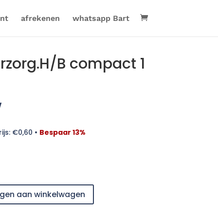
nt
afrekenen
whatsapp Bart
erzorg.H/B compact 1
w
ijs:
€
0,60
•
Bespaar 13%
gen aan winkelwagen