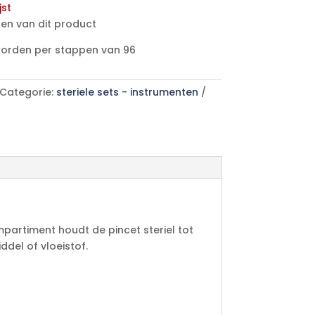
jst
en van dit product
worden per stappen van 96
Categorie:
steriele sets - instrumenten
mpartiment houdt de pincet steriel tot
del of vloeistof.