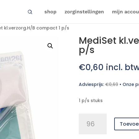
shop
zorginstellingen
mijn accou
t kl.verzorg.H/B compact 1 p/s
MediSet kl.v
p/s
€
0,60
incl. bt
Adviesprijs:
€
0,69
•
Onze pr
1 p/s stuks
MediSet
Toevoe
kl.verzorg.H/B
compact
1