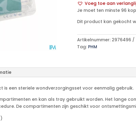
Voeg toe aan verlangli
p/s
A
Je moet ten minste 96 kop
aantal
l
Dit product kan gekocht 
t
e
r
Artikelnummer:
2976496
n
Tag:
PHM
a
t
i
matie
v
e
:
t is een steriele wondverzorgingsset voor eenmalig gebruik.
compartimenten en kan als tray gebruikt worden. Het lange co
edure. De compartimenten zijn geschikt voor ontsmettingsmid
n)