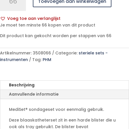
Toevoegen aan winkelwagen
Sondageset
#B3050
1
Voeg toe aan verlanglijst
p/s
A
Je moet ten minste 66 kopen van dit product
aantal
l
Dit product kan gekocht worden per stappen van 66
t
e
r
Artikelnummer:
3508066
Categorie:
steriele sets -
n
instrumenten
Tag:
PHM
a
t
i
v
Beschrijving
e
Aanvullende informatie
:
MediSet® sondageset voor eenmalig gebruik.
Deze blaaskatheterset zit in een harde blister die u
ook als tray gebruikt. De blister bevat