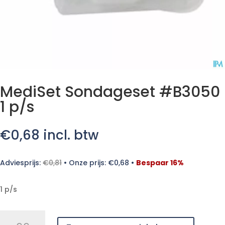
MediSet Sondageset #B3050
1 p/s
€
0,68
incl. btw
Adviesprijs:
€
0,81
•
Onze prijs:
€
0,68
•
Bespaar 16%
1 p/s
MediSet