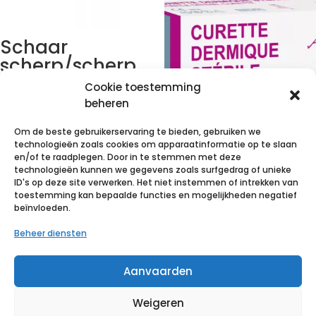
Schaar
scherp/scherp
13 cm 25 p/s
Cookie toestemming
beheren
€
69,82
incl. btw
Om de beste gebruikerservaring te bieden, gebruiken we
Voeg toe aan verlanglijst
technologieën zoals cookies om apparaatinformatie op te slaan
Dermatologisch
en/of te raadplegen. Door in te stemmen met deze
technologieën kunnen we gegevens zoals surfgedrag of unieke
e Curette –
ID's op deze site verwerken. Het niet instemmen of intrekken van
steriel – 3mm
toestemming kan bepaalde functies en mogelijkheden negatief
beïnvloeden.
diameter
Beheer diensten
€
24,48
incl. btw
Aanvaarden
Voeg toe aan verlanglijst
Weigeren