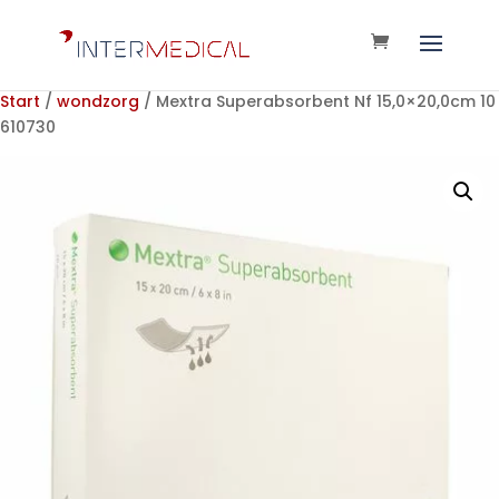
Start
/
wondzorg
/ Mextra Superabsorbent Nf 15,0×20,0cm 10
610730