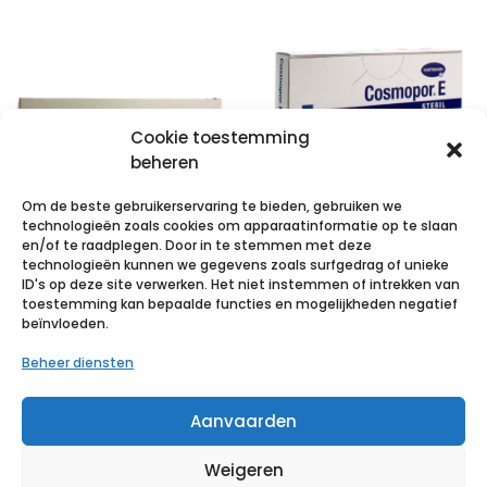
Cookie toestemming
beheren
Om de beste gebruikerservaring te bieden, gebruiken we
technologieën zoals cookies om apparaatinformatie op te slaan
en/of te raadplegen. Door in te stemmen met deze
technologieën kunnen we gegevens zoals surfgedrag of unieke
COSMOPOR E
COSMOPOR E
ID's op deze site verwerken. Het niet instemmen of intrekken van
latexfree
latexfree
toestemming kan bepaalde functies en mogelijkheden negatief
beïnvloeden.
35x10cm 25 p/s
7,2x5cm 10 p/s
Beheer diensten
€
27,28
incl. btw
€
3,95
incl. btw
Aanvaarden
Voeg toe aan verlanglijst
Voeg toe aan verlanglijst
Weigeren