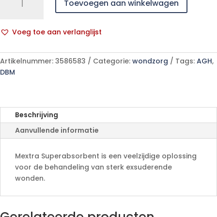
Toevoegen aan winkelwagen
Superabsorbent
Nf
15,0x20,0cm
Voeg toe aan verlanglijst
10
A
610730
l
aantal
Artikelnummer:
3586583
Categorie:
wondzorg
Tags:
AGH
,
t
DBM
e
r
n
a
Beschrijving
t
Aanvullende informatie
i
v
e
Mextra Superabsorbent is een veelzijdige oplossing
:
voor de behandeling van sterk exsuderende
wonden.