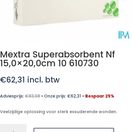
Mextra Superabsorbent Nf
15,0×20,0cm 10 610730
€
62,31
incl. btw
Adviesprijs:
€
83,08
•
Onze prijs:
€
62,31
•
Bespaar 25%
Veelzijdige oplossing voor sterk exsuderende wonden.
Mextra