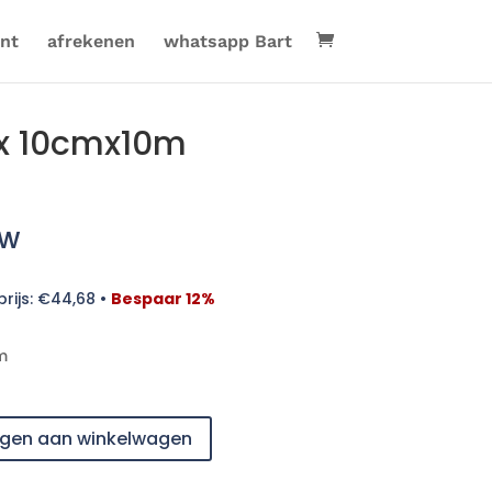
nt
afrekenen
whatsapp Bart
fix 10cmx10m
tw
rijs:
€
44,68
•
Bespaar 12%
m
gen aan winkelwagen