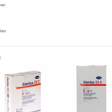
ven
len
n