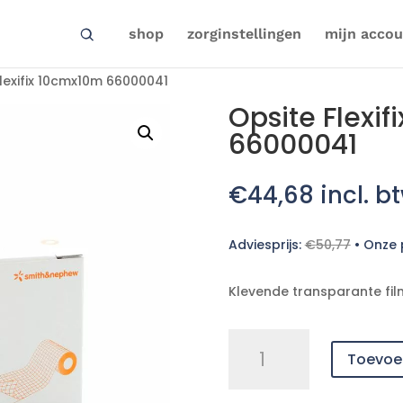
shop
zorginstellingen
mijn accou
lexifix 10cmx10m 66000041
Opsite Flexi
66000041
€
44,68
incl. b
Adviesprijs:
€
50,77
•
Onze p
Klevende transparante fil
Opsite
Toevoe
Flexifix
10cmx10m
66000041