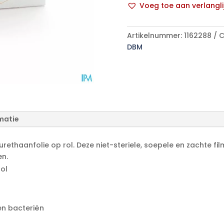
Voeg toe aan verlangli
aantal
A
l
Artikelnummer:
1162288
C
t
DBM
e
r
n
a
t
i
matie
v
e
:
yurethaanfolie op rol. Deze niet-steriele, soepele en zachte f
en.
ol
en bacteriën